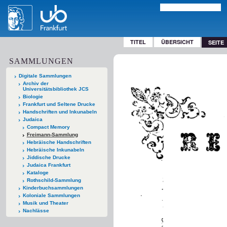
TITEL
ÜBERSICHT
SEITE
SAMMLUNGEN
Digitale Sammlungen
Archiv der
Universitätsbibliothek JCS
Biologie
Frankfurt und Seltene Drucke
Handschriften und Inkunabeln
Judaica
Compact Memory
Freimann-Sammlung
Hebräische Handschriften
Hebräische Inkunabeln
Jiddische Drucke
Judaica Frankfurt
Kataloge
Rothschild-Sammlung
Kinderbuchsammlungen
Koloniale Sammlungen
Musik und Theater
Nachlässe