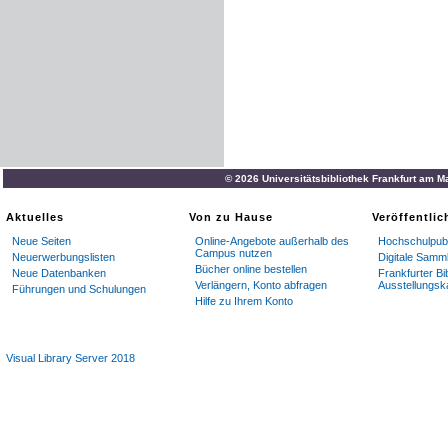
© 2026 Universitätsbibliothek Frankfurt am M
Aktuelles
Von zu Hause
Veröffentli
Neue Seiten
Online-Angebote außerhalb des
Hochschulpubl
Campus nutzen
Neuerwerbungslisten
Digitale Samm
Bücher online bestellen
Neue Datenbanken
Frankfurter Bi
Verlängern, Konto abfragen
Ausstellungsk
Führungen und Schulungen
Hilfe zu Ihrem Konto
Visual Library Server 2018