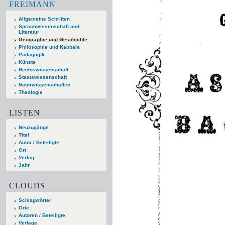
FREIMANN
Allgemeine Schriften
Sprachwissenschaft und
Literatur
Geographie und Geschichte
Philosophie und Kabbala
Pädagogik
Künste
Rechtswissenschaft
Staatswissenschaft
Naturwissenschaften
Theologie
LISTEN
Neuzugänge
Titel
Autor / Beteiligte
Ort
Verlag
Jahr
CLOUDS
Schlagwörter
Orte
Autoren / Beteiligte
Verlage