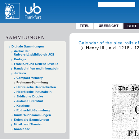
TITEL
ÜBERSICHT
SEITE
SAMMLUNGEN
Calendar of the plea rolls o
Digitale Sammlungen
Henry III., a.d. 1218 - 1
Archiv der
Universitätsbibliothek JCS
Biologie
Frankfurt und Seltene Drucke
Handschriften und Inkunabeln
Judaica
Compact Memory
Freimann-Sammlung
Hebräische Handschriften
Hebräische Inkunabeln
Jiddische Drucke
Judaica Frankfurt
Kataloge
Rothschild-Sammlung
Kinderbuchsammlungen
Koloniale Sammlungen
Musik und Theater
Nachlässe