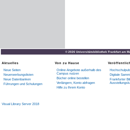
© 2026 Universitätsbibliothek Frankfurt am M
Aktuelles
Von zu Hause
Veröffentli
Neue Seiten
Online-Angebote außerhalb des
Hochschulpubl
Campus nutzen
Neuerwerbungslisten
Digitale Samm
Bücher online bestellen
Neue Datenbanken
Frankfurter Bi
Verlängern, Konto abfragen
Ausstellungsk
Führungen und Schulungen
Hilfe zu Ihrem Konto
Visual Library Server 2018