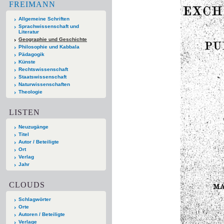
FREIMANN
Allgemeine Schriften
Sprachwissenschaft und
Literatur
Geographie und Geschichte
Philosophie und Kabbala
Pädagogik
Künste
Rechtswissenschaft
Staatswissenschaft
Naturwissenschaften
Theologie
LISTEN
Neuzugänge
Titel
Autor / Beteiligte
Ort
Verlag
Jahr
CLOUDS
Schlagwörter
Orte
Autoren / Beteiligte
Verlage