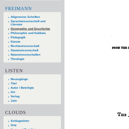
FREIMANN
Allgemeine Schriften
Sprachwissenschaft und
Literatur
Geographie und Geschichte
Philosophie und Kabbala
Pädagogik
Künste
Rechtswissenschaft
Staatswissenschaft
Naturwissenschaften
Theologie
LISTEN
Neuzugänge
Titel
Autor / Beteiligte
Ort
Verlag
Jahr
CLOUDS
Schlagwörter
Orte