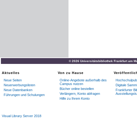
© 2026 Universitätsbibliothek Frankfurt am M
Aktuelles
Von zu Hause
Veröffentli
Neue Seiten
Online-Angebote außerhalb des
Hochschulpubl
Campus nutzen
Neuerwerbungslisten
Digitale Samm
Bücher online bestellen
Neue Datenbanken
Frankfurter Bi
Verlängern, Konto abfragen
Ausstellungsk
Führungen und Schulungen
Hilfe zu Ihrem Konto
Visual Library Server 2018