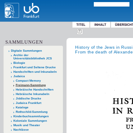
TITEL
INHALT
ÜBERSICH
SAMMLUNGEN
History of the Jews in Russ
Digitale Sammlungen
From the death of Alexander 
Archiv der
Universitätsbibliothek JCS
Biologie
Frankfurt und Seltene Drucke
Handschriften und Inkunabeln
Judaica
Compact Memory
Freimann-Sammlung
Hebräische Handschriften
Hebräische Inkunabeln
Jiddische Drucke
Judaica Frankfurt
Kataloge
Rothschild-Sammlung
Kinderbuchsammlungen
Koloniale Sammlungen
Musik und Theater
Nachlässe