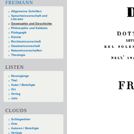
FREIMANN
Allgemeine Schriften
Sprachwissenschaft und
Literatur
Geographie und Geschichte
Philosophie und Kabbala
Pädagogik
Künste
Rechtswissenschaft
Staatswissenschaft
Naturwissenschaften
Theologie
LISTEN
Neuzugänge
Titel
Autor / Beteiligte
Ort
Verlag
Jahr
CLOUDS
Schlagwörter
Orte
Autoren / Beteiligte
Verlage