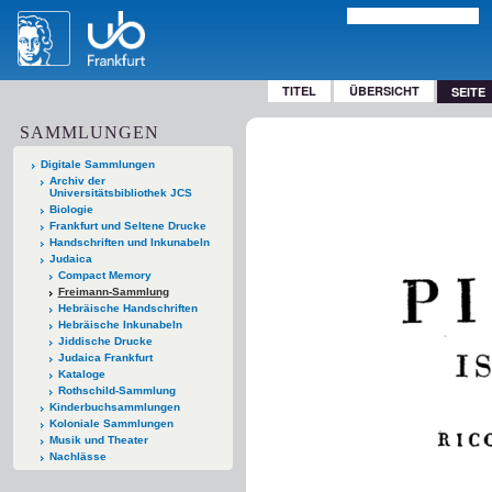
TITEL
ÜBERSICHT
SEITE
SAMMLUNGEN
Digitale Sammlungen
Archiv der
Universitätsbibliothek JCS
Biologie
Frankfurt und Seltene Drucke
Handschriften und Inkunabeln
Judaica
Compact Memory
Freimann-Sammlung
Hebräische Handschriften
Hebräische Inkunabeln
Jiddische Drucke
Judaica Frankfurt
Kataloge
Rothschild-Sammlung
Kinderbuchsammlungen
Koloniale Sammlungen
Musik und Theater
Nachlässe