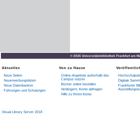
© 2026 Universitätsbibliothek Frankfurt am M
Aktuelles
Von zu Hause
Veröffentli
Neue Seiten
Online-Angebote außerhalb des
Hochschulpubl
Campus nutzen
Neuerwerbungslisten
Digitale Samm
Bücher online bestellen
Neue Datenbanken
Frankfurter Bi
Verlängern, Konto abfragen
Ausstellungsk
Führungen und Schulungen
Hilfe zu Ihrem Konto
Visual Library Server 2018