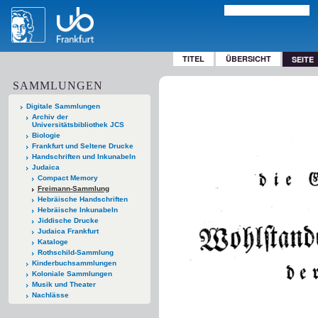
TITEL
ÜBERSICHT
SEITE
SAMMLUNGEN
Digitale Sammlungen
Archiv der
Universitätsbibliothek JCS
Biologie
Frankfurt und Seltene Drucke
Handschriften und Inkunabeln
Judaica
Compact Memory
Freimann-Sammlung
Hebräische Handschriften
Hebräische Inkunabeln
Jiddische Drucke
Judaica Frankfurt
Kataloge
Rothschild-Sammlung
Kinderbuchsammlungen
Koloniale Sammlungen
Musik und Theater
Nachlässe