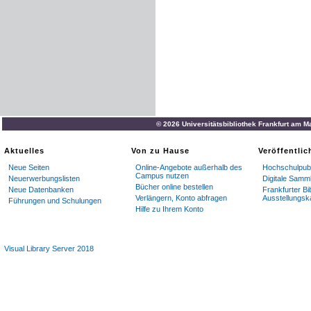
© 2026 Universitätsbibliothek Frankfurt am M
Aktuelles
Von zu Hause
Veröffentli
Neue Seiten
Online-Angebote außerhalb des
Hochschulpubl
Campus nutzen
Neuerwerbungslisten
Digitale Samm
Bücher online bestellen
Neue Datenbanken
Frankfurter Bi
Verlängern, Konto abfragen
Ausstellungsk
Führungen und Schulungen
Hilfe zu Ihrem Konto
Visual Library Server 2018