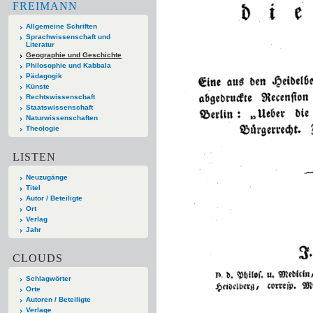
FREIMANN
Allgemeine Schriften
Sprachwissenschaft und
Literatur
Geographie und Geschichte
Philosophie und Kabbala
Pädagogik
Künste
Rechtswissenschaft
Staatswissenschaft
Naturwissenschaften
Theologie
LISTEN
Neuzugänge
Titel
Autor / Beteiligte
Ort
Verlag
Jahr
CLOUDS
Schlagwörter
Orte
Autoren / Beteiligte
Verlage