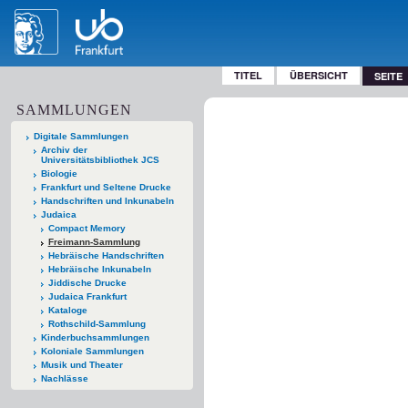
TITEL
ÜBERSICHT
SEITE
SAMMLUNGEN
Digitale Sammlungen
Archiv der
Universitätsbibliothek JCS
Biologie
Frankfurt und Seltene Drucke
Handschriften und Inkunabeln
Judaica
Compact Memory
Freimann-Sammlung
Hebräische Handschriften
Hebräische Inkunabeln
Jiddische Drucke
Judaica Frankfurt
Kataloge
Rothschild-Sammlung
Kinderbuchsammlungen
Koloniale Sammlungen
Musik und Theater
Nachlässe