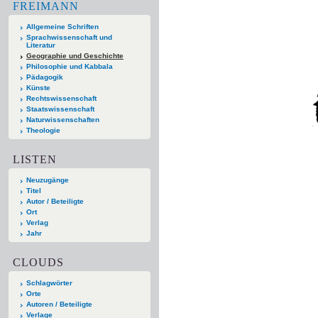
FREIMANN
Allgemeine Schriften
Sprachwissenschaft und
Literatur
Geographie und Geschichte
Philosophie und Kabbala
Pädagogik
Künste
Rechtswissenschaft
Staatswissenschaft
Naturwissenschaften
Theologie
LISTEN
Neuzugänge
Titel
Autor / Beteiligte
Ort
Verlag
Jahr
CLOUDS
Schlagwörter
Orte
Autoren / Beteiligte
Verlage