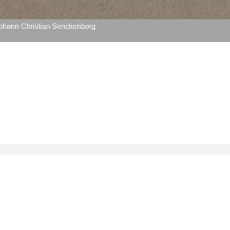
2026 Universitätsbibliothek Frankfurt am Main
|
Rechtliche Hinweise
|
Datenschutz
|
Impres