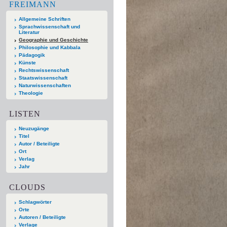
FREIMANN
Allgemeine Schriften
Sprachwissenschaft und
Literatur
Geographie und Geschichte
Philosophie und Kabbala
Pädagogik
Künste
Rechtswissenschaft
Staatswissenschaft
Naturwissenschaften
Theologie
LISTEN
Neuzugänge
Titel
Autor / Beteiligte
Ort
Verlag
Jahr
CLOUDS
Schlagwörter
Orte
Autoren / Beteiligte
Verlage