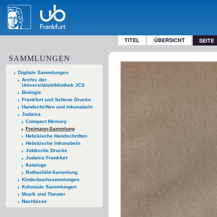
TITEL
ÜBERSICHT
SEITE
SAMMLUNGEN
Digitale Sammlungen
Archiv der
Universitätsbibliothek JCS
Biologie
Frankfurt und Seltene Drucke
Handschriften und Inkunabeln
Judaica
Compact Memory
Freimann-Sammlung
Hebräische Handschriften
Hebräische Inkunabeln
Jiddische Drucke
Judaica Frankfurt
Kataloge
Rothschild-Sammlung
Kinderbuchsammlungen
Koloniale Sammlungen
Musik und Theater
Nachlässe