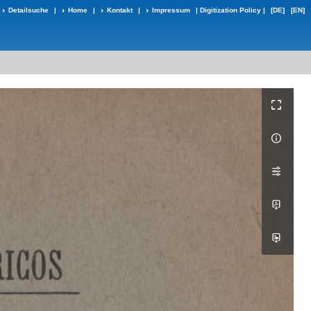
Detailsuche
|
Home
|
Kontakt
|
Impressum
|
Digitization Policy
|
[DE]
[EN]