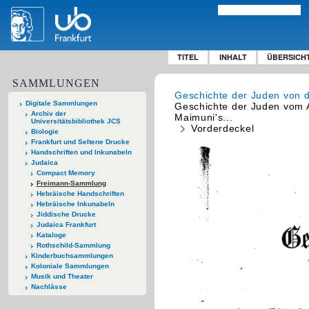
TITEL
INHALT
ÜBERSICH
SAMMLUNGEN
Geschichte der Juden von d
Digitale Sammlungen
Geschichte der Juden vom A
Archiv der
Maimuni's...
Universitätsbibliothek JCS
Vorderdeckel
Biologie
Frankfurt und Seltene Drucke
Handschriften und Inkunabeln
Judaica
Compact Memory
Freimann-Sammlung
Hebräische Handschriften
Hebräische Inkunabeln
Jiddische Drucke
Judaica Frankfurt
Kataloge
Rothschild-Sammlung
Kinderbuchsammlungen
Koloniale Sammlungen
Musik und Theater
Nachlässe