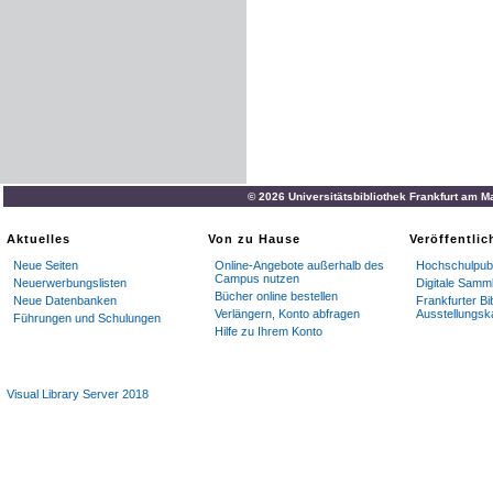
© 2026 Universitätsbibliothek Frankfurt am M
Aktuelles
Von zu Hause
Veröffentli
Neue Seiten
Online-Angebote außerhalb des
Hochschulpubl
Campus nutzen
Neuerwerbungslisten
Digitale Samm
Bücher online bestellen
Neue Datenbanken
Frankfurter Bi
Verlängern, Konto abfragen
Ausstellungsk
Führungen und Schulungen
Hilfe zu Ihrem Konto
Visual Library Server 2018