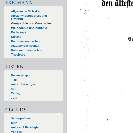
FREIMANN
Allgemeine Schriften
Sprachwissenschaft und
Literatur
Geographie und Geschichte
Philosophie und Kabbala
Pädagogik
Künste
Rechtswissenschaft
Staatswissenschaft
Naturwissenschaften
Theologie
LISTEN
Neuzugänge
Titel
Autor / Beteiligte
Ort
Verlag
Jahr
CLOUDS
Schlagwörter
Orte
Autoren / Beteiligte
Verlage