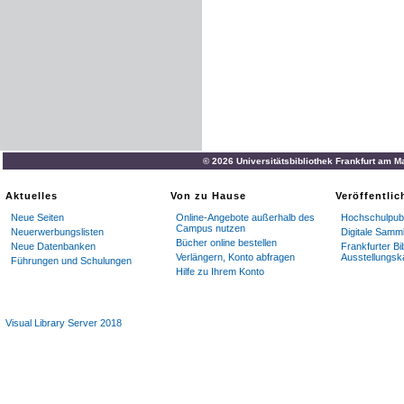
© 2026 Universitätsbibliothek Frankfurt am M
Aktuelles
Von zu Hause
Veröffentli
Neue Seiten
Online-Angebote außerhalb des
Hochschulpubl
Campus nutzen
Neuerwerbungslisten
Digitale Samm
Bücher online bestellen
Neue Datenbanken
Frankfurter Bi
Verlängern, Konto abfragen
Ausstellungsk
Führungen und Schulungen
Hilfe zu Ihrem Konto
Visual Library Server 2018