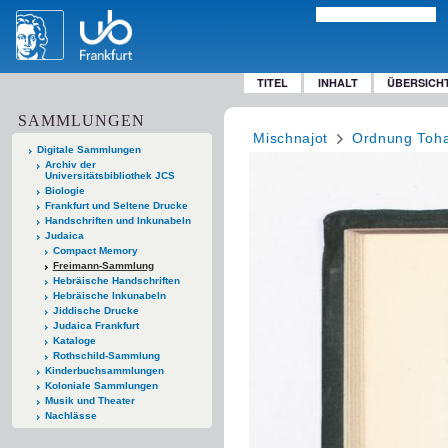
TITEL
INHALT
ÜBERSICH
SAMMLUNGEN
Mischnajot
Ordnung Toha
Digitale Sammlungen
Archiv der
Universitätsbibliothek JCS
Biologie
Frankfurt und Seltene Drucke
Handschriften und Inkunabeln
Judaica
Compact Memory
Freimann-Sammlung
Hebräische Handschriften
Hebräische Inkunabeln
Jiddische Drucke
Judaica Frankfurt
Kataloge
Rothschild-Sammlung
Kinderbuchsammlungen
Koloniale Sammlungen
Musik und Theater
Nachlässe