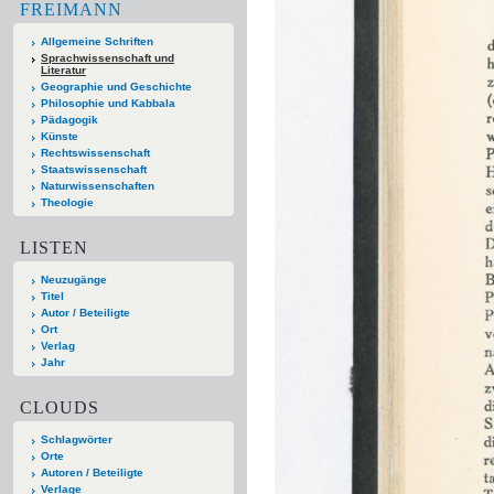
FREIMANN
Allgemeine Schriften
Sprachwissenschaft und
Literatur
Geographie und Geschichte
Philosophie und Kabbala
Pädagogik
Künste
Rechtswissenschaft
Staatswissenschaft
Naturwissenschaften
Theologie
LISTEN
Neuzugänge
Titel
Autor / Beteiligte
Ort
Verlag
Jahr
CLOUDS
Schlagwörter
Orte
Autoren / Beteiligte
Verlage