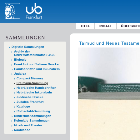
TITEL
INHALT
ÜBERSICH
SAMMLUNGEN
Talmud und Neues Testame
Digitale Sammlungen
Archiv der
Universitätsbibliothek JCS
Biologie
Frankfurt und Seltene Drucke
Handschriften und Inkunabeln
Judaica
Compact Memory
Freimann-Sammlung
Hebräische Handschriften
Hebräische Inkunabeln
Jiddische Drucke
Judaica Frankfurt
Kataloge
Rothschild-Sammlung
Kinderbuchsammlungen
Koloniale Sammlungen
Musik und Theater
Nachlässe