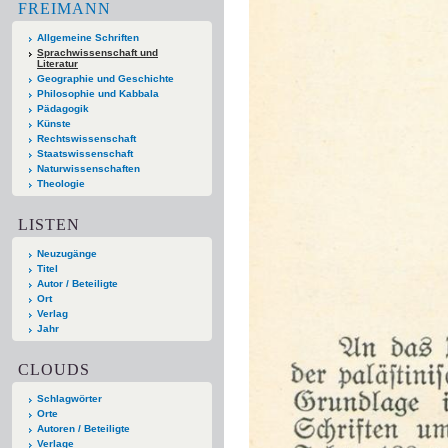
FREIMANN
Allgemeine Schriften
Sprachwissenschaft und
Literatur
Geographie und Geschichte
Philosophie und Kabbala
Pädagogik
Künste
Rechtswissenschaft
Staatswissenschaft
Naturwissenschaften
Theologie
LISTEN
Neuzugänge
Titel
Autor / Beteiligte
Ort
Verlag
Jahr
CLOUDS
Schlagwörter
Orte
Autoren / Beteiligte
Verlage