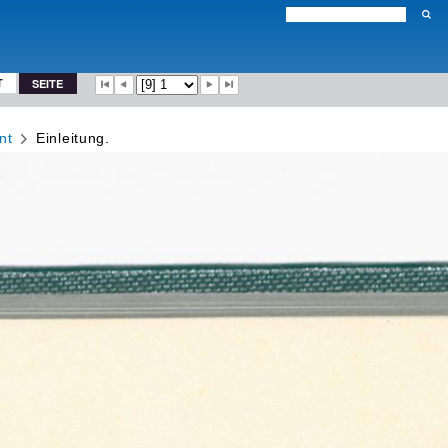
T
SEITE
nt
Einleitung.