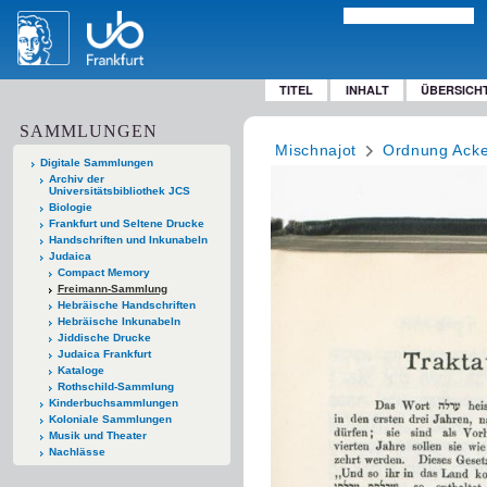
TITEL
INHALT
ÜBERSICH
SAMMLUNGEN
Mischnajot
Ordnung Ack
Digitale Sammlungen
Archiv der
Universitätsbibliothek JCS
Biologie
Frankfurt und Seltene Drucke
Handschriften und Inkunabeln
Judaica
Compact Memory
Freimann-Sammlung
Hebräische Handschriften
Hebräische Inkunabeln
Jiddische Drucke
Judaica Frankfurt
Kataloge
Rothschild-Sammlung
Kinderbuchsammlungen
Koloniale Sammlungen
Musik und Theater
Nachlässe