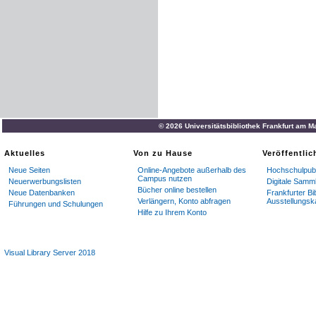
© 2026 Universitätsbibliothek Frankfurt am M
Aktuelles
Von zu Hause
Veröffentli
Neue Seiten
Online-Angebote außerhalb des
Hochschulpubl
Campus nutzen
Neuerwerbungslisten
Digitale Samm
Bücher online bestellen
Neue Datenbanken
Frankfurter Bi
Verlängern, Konto abfragen
Ausstellungsk
Führungen und Schulungen
Hilfe zu Ihrem Konto
Visual Library Server 2018