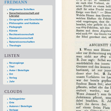
FREIMANN
Allgemeine Schriften
Sprachwissenschaft und
Literatur
Geographie und Geschichte
Philosophie und Kabbala
Pädagogik
Künste
Rechtswissenschaft
Staatswissenschaft
Naturwissenschaften
Theologie
LISTEN
Neuzugänge
Titel
Autor / Beteiligte
Ort
Verlag
Jahr
CLOUDS
Schlagwörter
Orte
Autoren / Beteiligte
Verlage