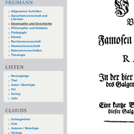
FREIMANN
Allgemeine Schriften
Sprachwissenschaft und
Literatur
Geographie und Geschichte
Philosophie und Kabbala
Pädagogik
Künste
Rechtswissenschaft
Staatswissenschaft
Naturwissenschaften
Theologie
LISTEN
Neuzugänge
Titel
Autor / Beteiligte
Ort
Verlag
Jahr
CLOUDS
Schlagwörter
Orte
Autoren / Beteiligte
Verlage