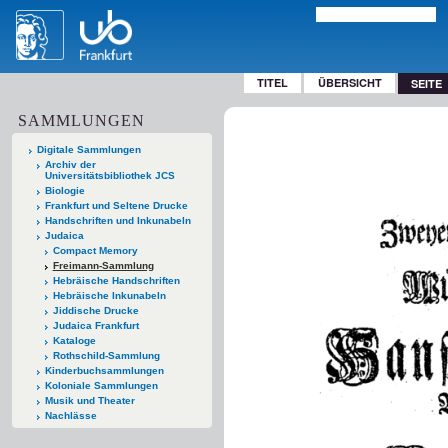
TITEL
ÜBERSICHT
SEITE
SAMMLUNGEN
Digitale Sammlungen
Archiv der
Universitätsbibliothek JCS
Biologie
Frankfurt und Seltene Drucke
Handschriften und Inkunabeln
Judaica
Compact Memory
Freimann-Sammlung
Hebräische Handschriften
Hebräische Inkunabeln
Jiddische Drucke
Judaica Frankfurt
Kataloge
Rothschild-Sammlung
Kinderbuchsammlungen
Koloniale Sammlungen
Musik und Theater
Nachlässe