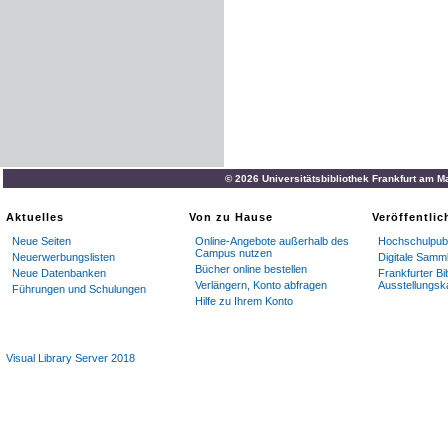
© 2026 Universitätsbibliothek Frankfurt am M
Aktuelles
Von zu Hause
Veröffentli
Neue Seiten
Online-Angebote außerhalb des
Hochschulpubl
Campus nutzen
Neuerwerbungslisten
Digitale Samm
Bücher online bestellen
Neue Datenbanken
Frankfurter Bi
Verlängern, Konto abfragen
Ausstellungsk
Führungen und Schulungen
Hilfe zu Ihrem Konto
Visual Library Server 2018