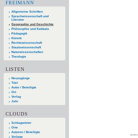
FREIMANN
Allgemeine Schriften
Sprachwissenschaft und
Literatur
Geographie und Geschichte
Philosophie und Kabbala
Pädagogik
Künste
Rechtswissenschaft
Staatswissenschaft
Naturwissenschaften
Theologie
LISTEN
Neuzugänge
Titel
Autor / Beteiligte
Ort
Verlag
Jahr
CLOUDS
Schlagwörter
Orte
Autoren / Beteiligte
Verlage