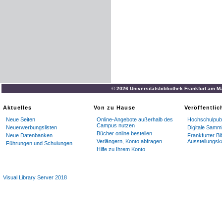
© 2026 Universitätsbibliothek Frankfurt am M
Aktuelles
Von zu Hause
Veröffentli
Neue Seiten
Online-Angebote außerhalb des
Hochschulpubl
Campus nutzen
Neuerwerbungslisten
Digitale Samm
Bücher online bestellen
Neue Datenbanken
Frankfurter Bi
Verlängern, Konto abfragen
Ausstellungsk
Führungen und Schulungen
Hilfe zu Ihrem Konto
Visual Library Server 2018