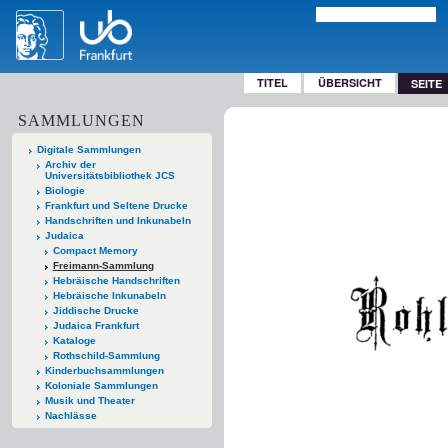
TITEL
ÜBERSICHT
SEITE
SAMMLUNGEN
Digitale Sammlungen
Archiv der
Universitätsbibliothek JCS
Biologie
Frankfurt und Seltene Drucke
Handschriften und Inkunabeln
Judaica
Compact Memory
Freimann-Sammlung
Hebräische Handschriften
Hebräische Inkunabeln
Jiddische Drucke
Judaica Frankfurt
Kataloge
Rothschild-Sammlung
Kinderbuchsammlungen
Koloniale Sammlungen
Musik und Theater
Nachlässe