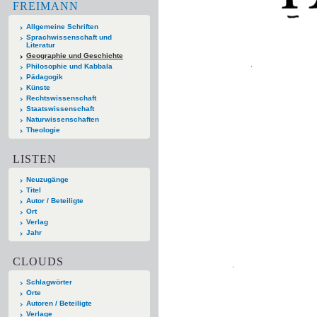
FREIMANN
Allgemeine Schriften
Sprachwissenschaft und
Literatur
Geographie und Geschichte
Philosophie und Kabbala
Pädagogik
Künste
Rechtswissenschaft
Staatswissenschaft
Naturwissenschaften
Theologie
LISTEN
Neuzugänge
Titel
Autor / Beteiligte
Ort
Verlag
Jahr
CLOUDS
Schlagwörter
Orte
Autoren / Beteiligte
Verlage