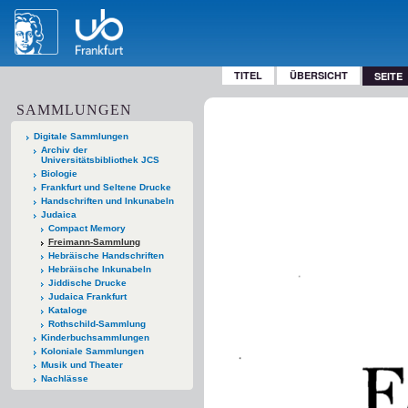
TITEL
ÜBERSICHT
SEITE
SAMMLUNGEN
Digitale Sammlungen
Archiv der
Universitätsbibliothek JCS
Biologie
Frankfurt und Seltene Drucke
Handschriften und Inkunabeln
Judaica
Compact Memory
Freimann-Sammlung
Hebräische Handschriften
Hebräische Inkunabeln
Jiddische Drucke
Judaica Frankfurt
Kataloge
Rothschild-Sammlung
Kinderbuchsammlungen
Koloniale Sammlungen
Musik und Theater
Nachlässe