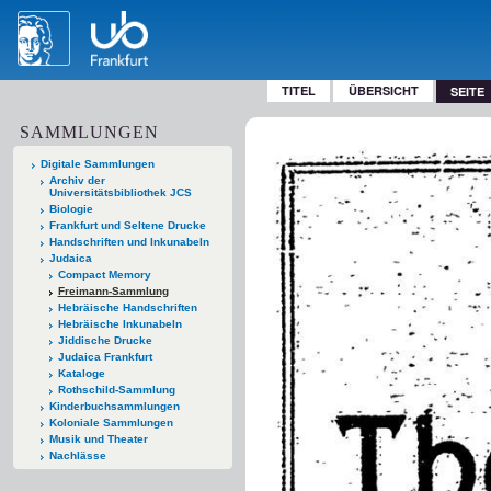
TITEL
ÜBERSICHT
SEITE
SAMMLUNGEN
Digitale Sammlungen
Archiv der
Universitätsbibliothek JCS
Biologie
Frankfurt und Seltene Drucke
Handschriften und Inkunabeln
Judaica
Compact Memory
Freimann-Sammlung
Hebräische Handschriften
Hebräische Inkunabeln
Jiddische Drucke
Judaica Frankfurt
Kataloge
Rothschild-Sammlung
Kinderbuchsammlungen
Koloniale Sammlungen
Musik und Theater
Nachlässe