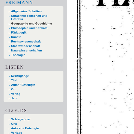
FREIMANN
Allgemeine Schriften
Sprachwissenschaft und
Literatur
Geographie und Geschichte
Philosophie und Kabbala
Pädagogik
Künste
Rechtswissenschaft
Staatswissenschaft
Naturwissenschaften
Theologie
LISTEN
Neuzugänge
Titel
Autor / Beteiligte
Ort
Verlag
Jahr
CLOUDS
Schlagwörter
Orte
Autoren / Beteiligte
Verlage