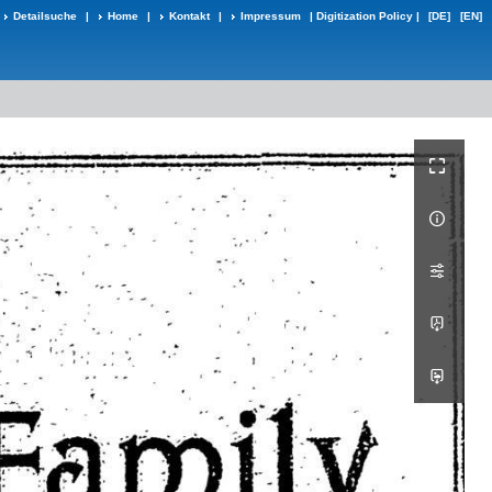
Detailsuche
|
Home
|
Kontakt
|
Impressum
|
Digitization Policy
|
[DE]
[EN]