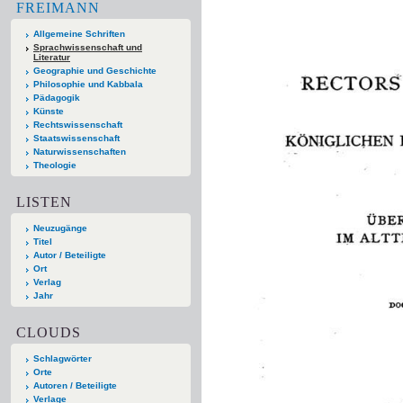
FREIMANN
Allgemeine Schriften
Sprachwissenschaft und
Literatur
Geographie und Geschichte
Philosophie und Kabbala
Pädagogik
Künste
Rechtswissenschaft
Staatswissenschaft
Naturwissenschaften
Theologie
LISTEN
Neuzugänge
Titel
Autor / Beteiligte
Ort
Verlag
Jahr
CLOUDS
Schlagwörter
Orte
Autoren / Beteiligte
Verlage