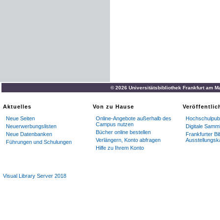
© 2026 Universitätsbibliothek Frankfurt am M
Aktuelles
Von zu Hause
Veröffentli
Neue Seiten
Online-Angebote außerhalb des
Hochschulpubl
Campus nutzen
Neuerwerbungslisten
Digitale Samm
Bücher online bestellen
Neue Datenbanken
Frankfurter Bi
Verlängern, Konto abfragen
Ausstellungsk
Führungen und Schulungen
Hilfe zu Ihrem Konto
Visual Library Server 2018