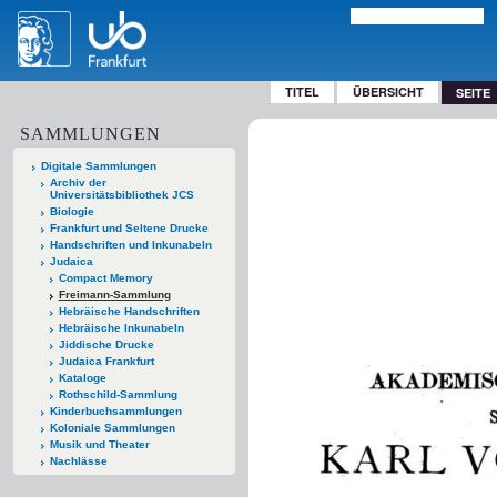
TITEL
ÜBERSICHT
SEITE
SAMMLUNGEN
Digitale Sammlungen
Archiv der
Universitätsbibliothek JCS
Biologie
Frankfurt und Seltene Drucke
Handschriften und Inkunabeln
Judaica
Compact Memory
Freimann-Sammlung
Hebräische Handschriften
Hebräische Inkunabeln
Jiddische Drucke
Judaica Frankfurt
Kataloge
Rothschild-Sammlung
Kinderbuchsammlungen
Koloniale Sammlungen
Musik und Theater
Nachlässe