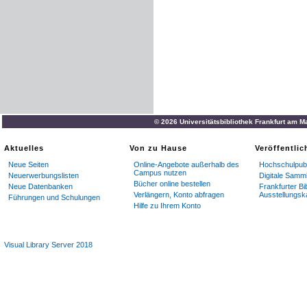
© 2026 Universitätsbibliothek Frankfurt am M
Aktuelles
Von zu Hause
Veröffentli
Neue Seiten
Online-Angebote außerhalb des
Hochschulpubl
Campus nutzen
Neuerwerbungslisten
Digitale Samm
Bücher online bestellen
Neue Datenbanken
Frankfurter Bi
Verlängern, Konto abfragen
Ausstellungsk
Führungen und Schulungen
Hilfe zu Ihrem Konto
Visual Library Server 2018