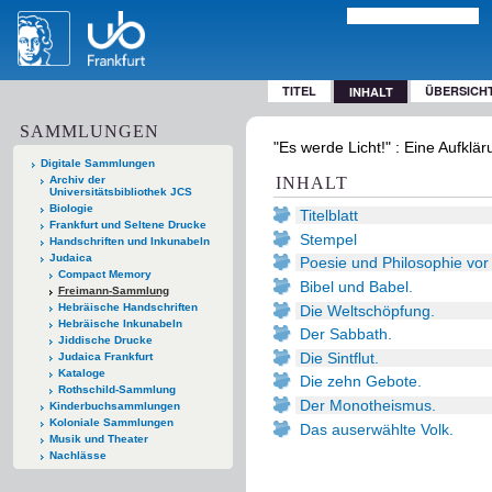
TITEL
ÜBERSICH
INHALT
SAMMLUNGEN
"Es werde Licht!" : Eine Aufkl
Digitale Sammlungen
Archiv der
INHALT
Universitätsbibliothek JCS
Biologie
Titelblatt
Frankfurt und Seltene Drucke
Stempel
Handschriften und Inkunabeln
Judaica
Poesie und Philosophie vor
Compact Memory
Bibel und Babel.
Freimann-Sammlung
Hebräische Handschriften
Die Weltschöpfung.
Hebräische Inkunabeln
Der Sabbath.
Jiddische Drucke
Die Sintflut.
Judaica Frankfurt
Kataloge
Die zehn Gebote.
Rothschild-Sammlung
Der Monotheismus.
Kinderbuchsammlungen
Koloniale Sammlungen
Das auserwählte Volk.
Musik und Theater
Nachlässe