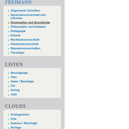
FREIMANN
Allgemeine Schriften
Sprachwissenschaft und
Literatur
Geographie und Geschichte
Philosophie und Kabbala
Pädagogik
Künste
Rechtswissenschaft
Staatswissenschaft
Naturwissenschaften
Theologie
LISTEN
Neuzugänge
Titel
Autor / Beteiligte
Ort
Verlag
Jahr
CLOUDS
Schlagwörter
Orte
Autoren / Beteiligte
Verlage