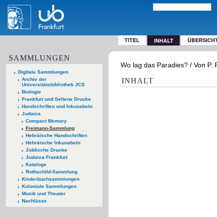
TITEL
ÜBERSICH
INHALT
SAMMLUNGEN
Wo lag das Paradies? / Von P. 
Digitale Sammlungen
Archiv der
INHALT
Universitätsbibliothek JCS
Biologie
Frankfurt und Seltene Drucke
Handschriften und Inkunabeln
Judaica
Compact Memory
Freimann-Sammlung
Hebräische Handschriften
Hebräische Inkunabeln
Jiddische Drucke
Judaica Frankfurt
Kataloge
Rothschild-Sammlung
Kinderbuchsammlungen
Koloniale Sammlungen
Musik und Theater
Nachlässe