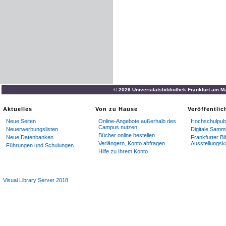
© 2026 Universitätsbibliothek Frankfurt am M
Aktuelles
Von zu Hause
Veröffentli
Neue Seiten
Online-Angebote außerhalb des
Hochschulpubl
Campus nutzen
Neuerwerbungslisten
Digitale Samm
Bücher online bestellen
Neue Datenbanken
Frankfurter Bi
Verlängern, Konto abfragen
Ausstellungsk
Führungen und Schulungen
Hilfe zu Ihrem Konto
Visual Library Server 2018