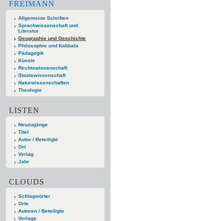
FREIMANN
Allgemeine Schriften
Sprachwissenschaft und
Literatur
Geographie und Geschichte
Philosophie und Kabbala
Pädagogik
Künste
Rechtswissenschaft
Staatswissenschaft
Naturwissenschaften
Theologie
LISTEN
Neuzugänge
Titel
Autor / Beteiligte
Ort
Verlag
Jahr
CLOUDS
Schlagwörter
Orte
Autoren / Beteiligte
Verlage