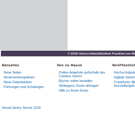
© 2026 Universitätsbibliothek Frankfurt am M
Aktuelles
Von zu Hause
Veröffentli
Neue Seiten
Online-Angebote außerhalb des
Hochschulpubl
Campus nutzen
Neuerwerbungslisten
Digitale Samm
Bücher online bestellen
Neue Datenbanken
Frankfurter Bi
Verlängern, Konto abfragen
Ausstellungsk
Führungen und Schulungen
Hilfe zu Ihrem Konto
Visual Library Server 2018