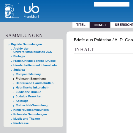
TITEL
ÜBERSICH
INHALT
SAMMLUNGEN
Briefe aus Palästina / A. D. Gor
Digitale Sammlungen
Archiv der
INHALT
Universitätsbibliothek JCS
Biologie
Frankfurt und Seltene Drucke
Handschriften und Inkunabeln
Judaica
Compact Memory
Freimann-Sammlung
Hebräische Handschriften
Hebräische Inkunabeln
Jiddische Drucke
Judaica Frankfurt
Kataloge
Rothschild-Sammlung
Kinderbuchsammlungen
Koloniale Sammlungen
Musik und Theater
Nachlässe