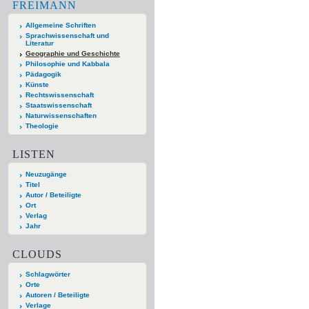
FREIMANN
Allgemeine Schriften
Sprachwissenschaft und
Literatur
Geographie und Geschichte
Philosophie und Kabbala
Pädagogik
Künste
Rechtswissenschaft
Staatswissenschaft
Naturwissenschaften
Theologie
LISTEN
Neuzugänge
Titel
Autor / Beteiligte
Ort
Verlag
Jahr
CLOUDS
Schlagwörter
Orte
Autoren / Beteiligte
Verlage