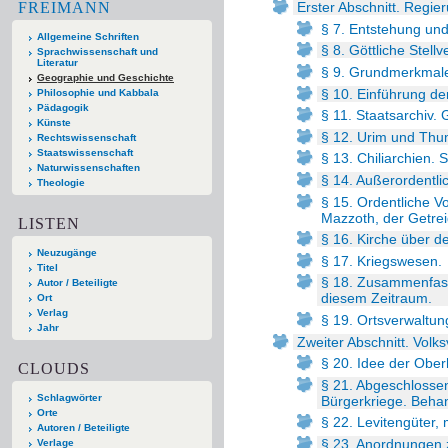
FREIMANN
Erster Abschnitt. Regie
§ 7. Entstehung und
Allgemeine Schriften
§ 8. Göttliche Stell
Sprachwissenschaft und
Literatur
§ 9. Grundmerkmale
Geographie und Geschichte
§ 10. Einführung de
Philosophie und Kabbala
Pädagogik
§ 11. Staatsarchiv.
Künste
§ 12. Urim und Thu
Rechtswissenschaft
Staatswissenschaft
§ 13. Chiliarchien. 
Naturwissenschaften
§ 14. Außerordentl
Theologie
§ 15. Ordentliche 
Mazzoth, der Getre
LISTEN
§ 16. Kirche über d
Neuzugänge
§ 17. Kriegswesen.
Titel
§ 18. Zusammenfass
Autor / Beteiligte
diesem Zeitraum.
Ort
Verlag
§ 19. Ortsverwaltun
Jahr
Zweiter Abschnitt. Volks
§ 20. Idee der Ober
CLOUDS
§ 21. Abgeschlosse
Schlagwörter
Bürgerkriege. Beha
Orte
§ 22. Levitengüter,
Autoren / Beteiligte
§ 23. Anordnungen z
Verlage