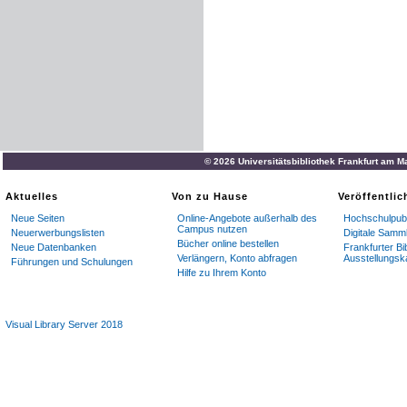
© 2026 Universitätsbibliothek Frankfurt am M
Aktuelles
Von zu Hause
Veröffentli
Neue Seiten
Online-Angebote außerhalb des
Hochschulpubl
Campus nutzen
Neuerwerbungslisten
Digitale Samm
Bücher online bestellen
Neue Datenbanken
Frankfurter Bi
Verlängern, Konto abfragen
Ausstellungsk
Führungen und Schulungen
Hilfe zu Ihrem Konto
Visual Library Server 2018