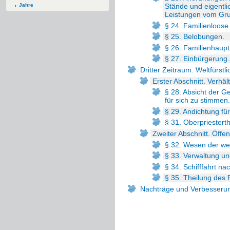
Jahre
Stände und eigentli
Leistungen vom Gr
§ 24. Familienloose
§ 25. Belobungen.
§ 26. Familienhaupt.
§ 27. Einbürgerung.
Dritter Zeitraum. Weltfürstl
Erster Abschnitt. Verhä
§ 28. Absicht der Ge
für sich zu stimmen.
§ 29. Andichtung fürs
§ 31. Oberpriestert
Zweiter Abschnitt. Öffe
§ 32. Wesen der wel
§ 33. Verwaltung un
§ 34. Schifffahrt n
§ 35. Theilung des 
Nachträge und Verbesseru