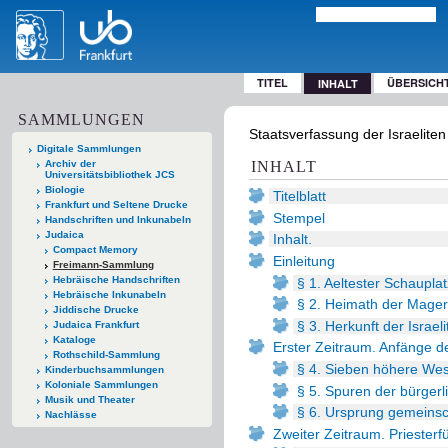
TITEL
ÜBERSICH
INHALT
SAMMLUNGEN
Staatsverfassung der Israeliten
Digitale Sammlungen
Archiv der
INHALT
Universitätsbibliothek JCS
Biologie
Titelblatt
Frankfurt und Seltene Drucke
Stempel
Handschriften und Inkunabeln
Judaica
Inhalt.
Compact Memory
Einleitung
Freimann-Sammlung
Hebräische Handschriften
§ 1. Aeltester Schaupla
Hebräische Inkunabeln
§ 2. Heimath der Mager
Jiddische Drucke
§ 3. Herkunft der Israel
Judaica Frankfurt
Kataloge
Erster Zeitraum. Anfänge d
Rothschild-Sammlung
§ 4. Sieben höhere Wes
Kinderbuchsammlungen
Koloniale Sammlungen
§ 5. Spuren der bürgerl
Musik und Theater
§ 6. Ursprung gemeinsc
Nachlässe
Zweiter Zeitraum. Priesterf