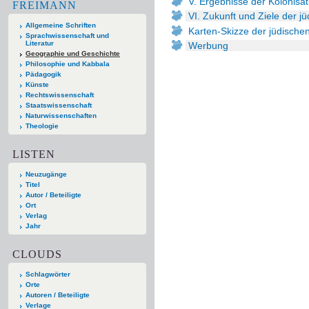
V. Ergebnisse der Kolonisat
FREIMANN
VI. Zukunft und Ziele der jü
Allgemeine Schriften
Karten-Skizze der jüdischen
Sprachwissenschaft und
Literatur
Werbung
Geographie und Geschichte
Philosophie und Kabbala
Pädagogik
Künste
Rechtswissenschaft
Staatswissenschaft
Naturwissenschaften
Theologie
LISTEN
Neuzugänge
Titel
Autor / Beteiligte
Ort
Verlag
Jahr
CLOUDS
Schlagwörter
Orte
Autoren / Beteiligte
Verlage