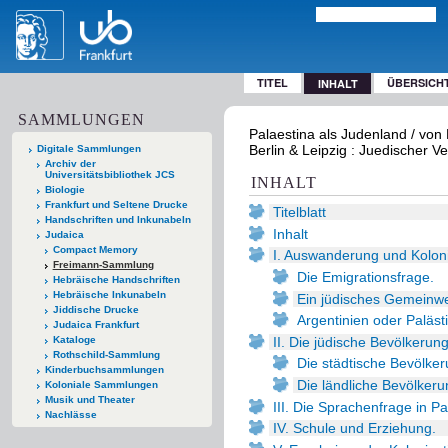
TITEL
ÜBERSICH
INHALT
SAMMLUNGEN
Palaestina als Judenland / von 
Berlin & Leipzig : Juedischer V
Digitale Sammlungen
Archiv der
Universitätsbibliothek JCS
INHALT
Biologie
Frankfurt und Seltene Drucke
Titelblatt
Handschriften und Inkunabeln
Inhalt
Judaica
Compact Memory
I. Auswanderung und Koloni
Freimann-Sammlung
Die Emigrationsfrage.
Hebräische Handschriften
Hebräische Inkunabeln
Ein jüdisches Gemeinw
Jiddische Drucke
Argentinien oder Paläst
Judaica Frankfurt
II. Die jüdische Bevölkerung
Kataloge
Rothschild-Sammlung
Die städtische Bevölker
Kinderbuchsammlungen
Die ländliche Bevölkeru
Koloniale Sammlungen
Musik und Theater
III. Die Sprachenfrage in Pa
Nachlässe
IV. Schule und Erziehung.