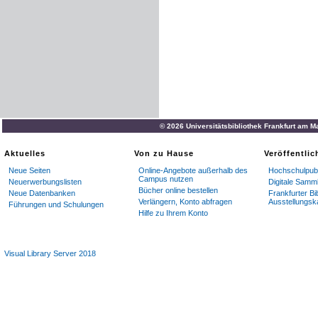
© 2026 Universitätsbibliothek Frankfurt am M
Aktuelles
Von zu Hause
Veröffentli
Neue Seiten
Online-Angebote außerhalb des
Hochschulpubl
Campus nutzen
Neuerwerbungslisten
Digitale Samm
Bücher online bestellen
Neue Datenbanken
Frankfurter Bi
Verlängern, Konto abfragen
Ausstellungsk
Führungen und Schulungen
Hilfe zu Ihrem Konto
Visual Library Server 2018