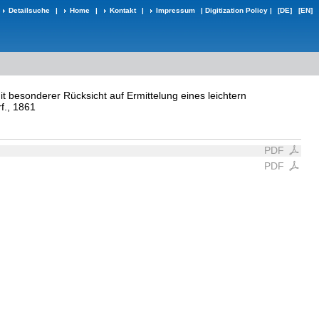
Detailsuche
|
Home
|
Kontakt
|
Impressum
|
Digitization Policy
|
[DE]
[EN]
it besonderer Rücksicht auf Ermittelung eines leichtern
rf., 1861
PDF
PDF