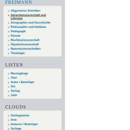
FREIMANN
Allgemeine Schriften
Sprachwissenschaft und
Literatur
Geographie und Geschichte
Philosophie und Kabbala
Pädagogik
Künste
Rechtswissenschaft
Staatswissenschaft
Naturwissenschaften
Theologie
LISTEN
Neuzugänge
Titel
Autor / Beteiligte
Ort
Verlag
Jahr
CLOUDS
Schlagwörter
Orte
Autoren / Beteiligte
Verlage