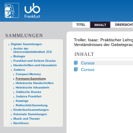
TITEL
ÜBERSICH
INHALT
SAMMLUNGEN
Troller, Isaac: Praktischer Leh
Verständnisses der Gebetsprache.
Digitale Sammlungen
Archiv der
Universitätsbibliothek JCS
INHALT
Biologie
Frankfurt und Seltene Drucke
Cursus
Handschriften und Inkunabeln
Cursus
Judaica
Compact Memory
Freimann-Sammlung
Hebräische Handschriften
Hebräische Inkunabeln
Jiddische Drucke
Judaica Frankfurt
Kataloge
Rothschild-Sammlung
Kinderbuchsammlungen
Koloniale Sammlungen
Musik und Theater
Nachlässe