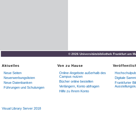
© 2026 Universitätsbibliothek Frankfurt am M
Aktuelles
Von zu Hause
Veröffentli
Neue Seiten
Online-Angebote außerhalb des
Hochschulpubl
Campus nutzen
Neuerwerbungslisten
Digitale Samm
Bücher online bestellen
Neue Datenbanken
Frankfurter Bi
Verlängern, Konto abfragen
Ausstellungsk
Führungen und Schulungen
Hilfe zu Ihrem Konto
Visual Library Server 2018