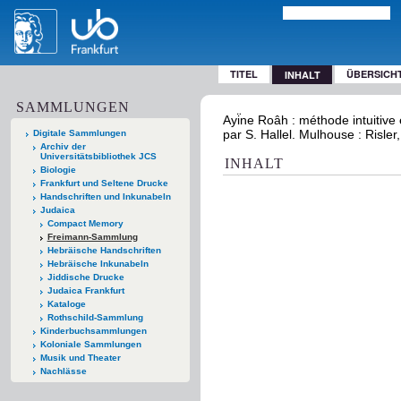
TITEL
ÜBERSICH
INHALT
SAMMLUNGEN
Ayi͏̈ne Roâh : méthode intuitiv
par S. Hallel. Mulhouse : Risler
Digitale Sammlungen
Archiv der
Universitätsbibliothek JCS
INHALT
Biologie
Frankfurt und Seltene Drucke
Handschriften und Inkunabeln
Judaica
Compact Memory
Freimann-Sammlung
Hebräische Handschriften
Hebräische Inkunabeln
Jiddische Drucke
Judaica Frankfurt
Kataloge
Rothschild-Sammlung
Kinderbuchsammlungen
Koloniale Sammlungen
Musik und Theater
Nachlässe