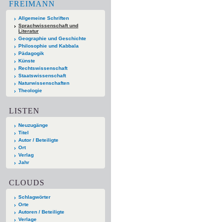
FREIMANN
Allgemeine Schriften
Sprachwissenschaft und
Literatur
Geographie und Geschichte
Philosophie und Kabbala
Pädagogik
Künste
Rechtswissenschaft
Staatswissenschaft
Naturwissenschaften
Theologie
LISTEN
Neuzugänge
Titel
Autor / Beteiligte
Ort
Verlag
Jahr
CLOUDS
Schlagwörter
Orte
Autoren / Beteiligte
Verlage