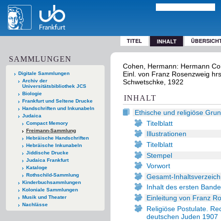
TITEL
ÜBERSICH
INHALT
SAMMLUNGEN
Cohen, Hermann: Hermann Cohen
Einl. von Franz Rosenzweig hrsg
Digitale Sammlungen
Archiv der
Schwetschke, 1922
Universitätsbibliothek JCS
Biologie
INHALT
Frankfurt und Seltene Drucke
Handschriften und Inkunabeln
Ethische und religiöse Gru
Judaica
Titelblatt
Compact Memory
Freimann-Sammlung
Illustrationen
Hebräische Handschriften
Titelblatt
Hebräische Inkunabeln
Jiddische Drucke
Stempel
Judaica Frankfurt
Vorwort
Kataloge
Rothschild-Sammlung
Gesamt-Inhaltsverzeichn
Kinderbuchsammlungen
Inhalt des ersten Band
Koloniale Sammlungen
Einleitung von Franz R
Musik und Theater
Nachlässe
Religiöse Postulate. R
deutschen Juden 1907