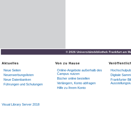
© 2026 Universitätsbibliothek Frankfurt am M
Aktuelles
Von zu Hause
Veröffentli
Neue Seiten
Online-Angebote außerhalb des
Hochschulpubl
Campus nutzen
Neuerwerbungslisten
Digitale Samm
Bücher online bestellen
Neue Datenbanken
Frankfurter Bi
Verlängern, Konto abfragen
Ausstellungsk
Führungen und Schulungen
Hilfe zu Ihrem Konto
Visual Library Server 2018