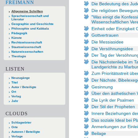
FREIMANN
Die Bedeutung des Juden
Die religiösen Bewegu
Allgemeine Schriften
Sprachwissenschaft und
"Was einigt die Konfess
Literatur
Wissenschaftlichen Vere
Geographie und Geschichte
Einheit oder Einzigkeit 
Philosophie und Kabbala
Pädagogik
Gottvertrauen
Künste
Die Messiasidee
Rechtswissenschaft
Staatswissenschaft
Die Versöhnungsidee
Naturwissenschaften
Der Tag der Versöhnun
Theologie
Die Nächstenliebe im T
Landgerichte zu Marburg
LISTEN
Zum Prioritätsstreit üb
Neuzugänge
Der Nächste. Bibelexeg
Titel
Gesinnung
Autor / Beteiligte
Ort
Über den ästhetischen W
Verlag
Die Lyrik der Psalmen
Jahr
Der Stil der Propheten
CLOUDS
Innere Beziehungen de
Das soziale Ideal bei P
Schlagwörter
Anmerkungen zur Einle
Orte
Autoren / Beteiligte
Beilage
Verlage