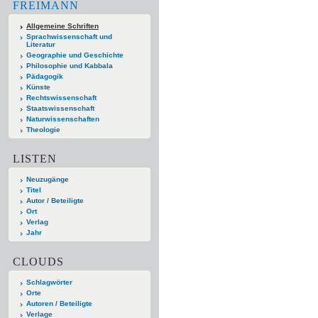
FREIMANN
Allgemeine Schriften
Sprachwissenschaft und
Literatur
Geographie und Geschichte
Philosophie und Kabbala
Pädagogik
Künste
Rechtswissenschaft
Staatswissenschaft
Naturwissenschaften
Theologie
LISTEN
Neuzugänge
Titel
Autor / Beteiligte
Ort
Verlag
Jahr
CLOUDS
Schlagwörter
Orte
Autoren / Beteiligte
Verlage