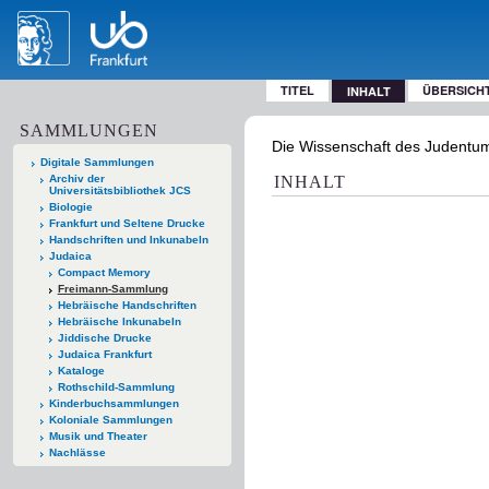
TITEL
ÜBERSICH
INHALT
SAMMLUNGEN
Die Wissenschaft des Judentums 
Digitale Sammlungen
Archiv der
INHALT
Universitätsbibliothek JCS
Biologie
Frankfurt und Seltene Drucke
Handschriften und Inkunabeln
Judaica
Compact Memory
Freimann-Sammlung
Hebräische Handschriften
Hebräische Inkunabeln
Jiddische Drucke
Judaica Frankfurt
Kataloge
Rothschild-Sammlung
Kinderbuchsammlungen
Koloniale Sammlungen
Musik und Theater
Nachlässe