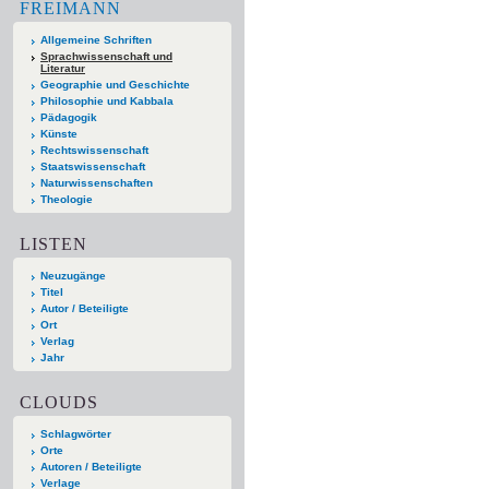
FREIMANN
Allgemeine Schriften
Sprachwissenschaft und
Literatur
Geographie und Geschichte
Philosophie und Kabbala
Pädagogik
Künste
Rechtswissenschaft
Staatswissenschaft
Naturwissenschaften
Theologie
LISTEN
Neuzugänge
Titel
Autor / Beteiligte
Ort
Verlag
Jahr
CLOUDS
Schlagwörter
Orte
Autoren / Beteiligte
Verlage