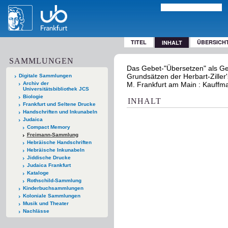
TITEL
ÜBERSICH
INHALT
SAMMLUNGEN
Das Gebet-"Übersetzen" als Geb
Grundsätzen der Herbart-Ziller
Digitale Sammlungen
Archiv der
M. Frankfurt am Main : Kauffm
Universitätsbibliothek JCS
Biologie
INHALT
Frankfurt und Seltene Drucke
Handschriften und Inkunabeln
Judaica
Compact Memory
Freimann-Sammlung
Hebräische Handschriften
Hebräische Inkunabeln
Jiddische Drucke
Judaica Frankfurt
Kataloge
Rothschild-Sammlung
Kinderbuchsammlungen
Koloniale Sammlungen
Musik und Theater
Nachlässe