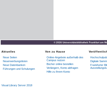
© 2026 Universitätsbibliothek Frankfurt am M
Aktuelles
Von zu Hause
Veröffentli
Neue Seiten
Online-Angebote außerhalb des
Hochschulpubl
Campus nutzen
Neuerwerbungslisten
Digitale Samm
Bücher online bestellen
Neue Datenbanken
Frankfurter Bi
Verlängern, Konto abfragen
Ausstellungsk
Führungen und Schulungen
Hilfe zu Ihrem Konto
Visual Library Server 2018