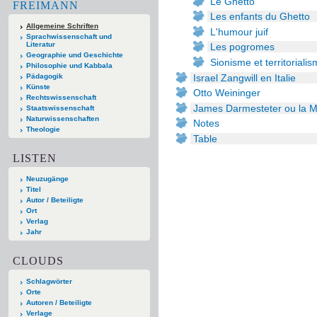
Le Ghetto
FREIMANN
Les enfants du Ghetto
Allgemeine Schriften
L'humour juif
Sprachwissenschaft und
Literatur
Les pogromes
Geographie und Geschichte
Sionisme et territoriali
Philosophie und Kabbala
Israel Zangwill en Italie
Pädagogik
Künste
Otto Weininger
Rechtswissenschaft
James Darmesteter ou la Mi
Staatswissenschaft
Naturwissenschaften
Notes
Theologie
Table
LISTEN
Neuzugänge
Titel
Autor / Beteiligte
Ort
Verlag
Jahr
CLOUDS
Schlagwörter
Orte
Autoren / Beteiligte
Verlage