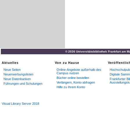
© 2026 Universitätsbibliothek Frankfurt am M
Aktuelles
Von zu Hause
Veröffentli
Neue Seiten
Online-Angebote außerhalb des
Hochschulpubl
Campus nutzen
Neuerwerbungslisten
Digitale Samm
Bücher online bestellen
Neue Datenbanken
Frankfurter Bi
Verlängern, Konto abfragen
Ausstellungsk
Führungen und Schulungen
Hilfe zu Ihrem Konto
Visual Library Server 2018