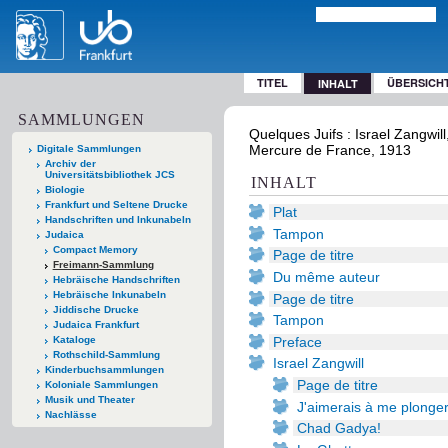
TITEL
ÜBERSICH
INHALT
SAMMLUNGEN
Quelques Juifs : Israel Zangwil
Mercure de France, 1913
Digitale Sammlungen
Archiv der
Universitätsbibliothek JCS
INHALT
Biologie
Frankfurt und Seltene Drucke
Plat
Handschriften und Inkunabeln
Tampon
Judaica
Compact Memory
Page de titre
Freimann-Sammlung
Du même auteur
Hebräische Handschriften
Hebräische Inkunabeln
Page de titre
Jiddische Drucke
Tampon
Judaica Frankfurt
Preface
Kataloge
Rothschild-Sammlung
Israel Zangwill
Kinderbuchsammlungen
Page de titre
Koloniale Sammlungen
Musik und Theater
J'aimerais à me plonger
Nachlässe
Chad Gadya!