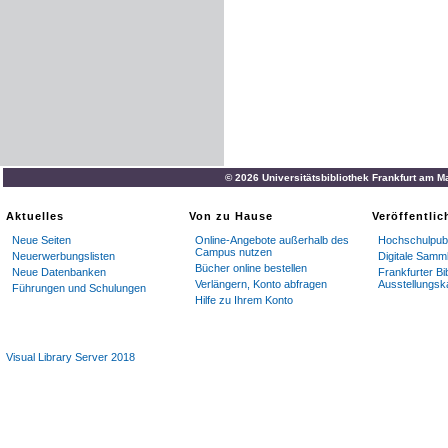
© 2026 Universitätsbibliothek Frankfurt am M
Aktuelles
Von zu Hause
Veröffentli
Neue Seiten
Online-Angebote außerhalb des
Hochschulpubl
Campus nutzen
Neuerwerbungslisten
Digitale Samm
Bücher online bestellen
Neue Datenbanken
Frankfurter Bi
Verlängern, Konto abfragen
Ausstellungsk
Führungen und Schulungen
Hilfe zu Ihrem Konto
Visual Library Server 2018