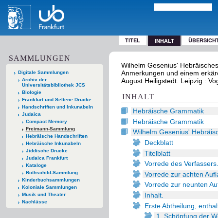
TITEL
ÜBERSICH
INHALT
SAMMLUNGEN
Wilhelm Gesenius' Hebräisches
Anmerkungen und einem erkären
Digitale Sammlungen
Archiv der
August Heiligstedt. Leipzig : Vo
Universitätsbibliothek JCS
Biologie
INHALT
Frankfurt und Seltene Drucke
Handschriften und Inkunabeln
Hebräische Grammatik
Judaica
Hebräische Grammatik
Compact Memory
Freimann-Sammlung
Wilhelm Gesenius' Hebräis
Hebräische Handschriften
Deckblatt
Hebräische Inkunabeln
Jiddische Drucke
Titelblatt
Judaica Frankfurt
Vorrede des Verfassers
Kataloge
Rothschild-Sammlung
Vorrede zur achten Aufl
Kinderbuchsammlungen
Vorrede zur neunten Au
Koloniale Sammlungen
Inhalt.
Musik und Theater
Nachlässe
Erste Abtheilung, entha
1. Schöpfung der We