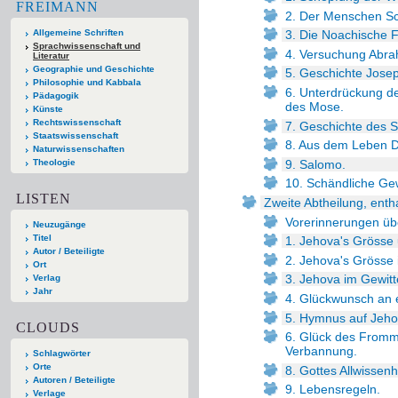
FREIMANN
2. Der Menschen Sc
Allgemeine Schriften
3. Die Noachische F
Sprachwissenschaft und
4. Versuchung Abra
Literatur
Geographie und Geschichte
5. Geschichte Josep
Philosophie und Kabbala
6. Unterdrückung de
Pädagogik
des Mose.
Künste
Rechtswissenschaft
7. Geschichte des 
Staatswissenschaft
8. Aus dem Leben D
Naturwissenschaften
9. Salomo.
Theologie
10. Schändliche Gew
LISTEN
Zweite Abtheilung, enth
Vorerinnerungen üb
Neuzugänge
Titel
1. Jehova's Gröss
Autor / Beteiligte
2. Jehova's Grösse i
Ort
3. Jehova im Gewitt
Verlag
Jahr
4. Glückwunsch an e
5. Hymnus auf Jehov
CLOUDS
6. Glück des Fromme
Verbannung.
Schlagwörter
Orte
8. Gottes Allwissenh
Autoren / Beteiligte
9. Lebensregeln.
Verlage