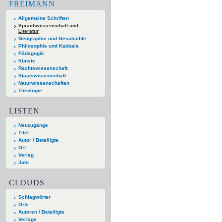
FREIMANN
Allgemeine Schriften
Sprachwissenschaft und
Literatur
Geographie und Geschichte
Philosophie und Kabbala
Pädagogik
Künste
Rechtswissenschaft
Staatswissenschaft
Naturwissenschaften
Theologie
LISTEN
Neuzugänge
Titel
Autor / Beteiligte
Ort
Verlag
Jahr
CLOUDS
Schlagwörter
Orte
Autoren / Beteiligte
Verlage