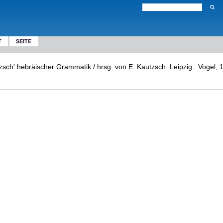
T
SEITE
ch' hebräischer Grammatik / hrsg. von E. Kautzsch. Leipzig : Vogel, 