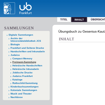
TITEL
ÜBERSICH
INHALT
SAMMLUNGEN
Übungsbuch zu Gesenius-Kautzs
Digitale Sammlungen
Archiv der
INHALT
Universitätsbibliothek JCS
Biologie
Frankfurt und Seltene Drucke
Handschriften und Inkunabeln
Judaica
Compact Memory
Freimann-Sammlung
Hebräische Handschriften
Hebräische Inkunabeln
Jiddische Drucke
Judaica Frankfurt
Kataloge
Rothschild-Sammlung
Kinderbuchsammlungen
Koloniale Sammlungen
Musik und Theater
Nachlässe