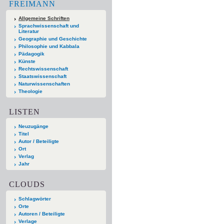
FREIMANN
Allgemeine Schriften
Sprachwissenschaft und
Literatur
Geographie und Geschichte
Philosophie und Kabbala
Pädagogik
Künste
Rechtswissenschaft
Staatswissenschaft
Naturwissenschaften
Theologie
LISTEN
Neuzugänge
Titel
Autor / Beteiligte
Ort
Verlag
Jahr
CLOUDS
Schlagwörter
Orte
Autoren / Beteiligte
Verlage