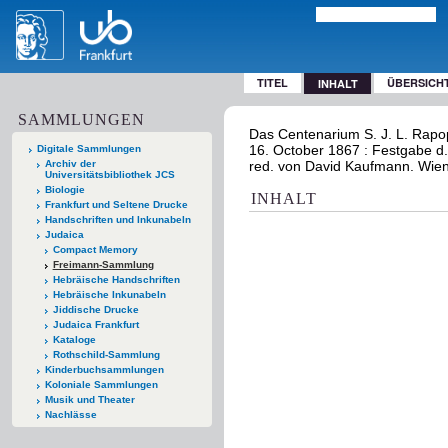
TITEL
ÜBERSICH
INHALT
SAMMLUNGEN
Das Centenarium S. J. L. Rapo
16. October 1867 : Festgabe d.
Digitale Sammlungen
Archiv der
red. von David Kaufmann. Wien
Universitätsbibliothek JCS
Biologie
INHALT
Frankfurt und Seltene Drucke
Handschriften und Inkunabeln
Judaica
Compact Memory
Freimann-Sammlung
Hebräische Handschriften
Hebräische Inkunabeln
Jiddische Drucke
Judaica Frankfurt
Kataloge
Rothschild-Sammlung
Kinderbuchsammlungen
Koloniale Sammlungen
Musik und Theater
Nachlässe