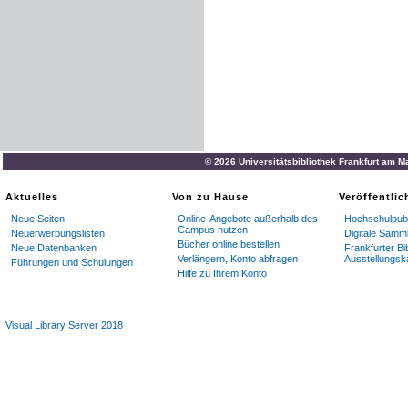
© 2026 Universitätsbibliothek Frankfurt am M
Aktuelles
Von zu Hause
Veröffentli
Neue Seiten
Online-Angebote außerhalb des
Hochschulpubl
Campus nutzen
Neuerwerbungslisten
Digitale Samm
Bücher online bestellen
Neue Datenbanken
Frankfurter Bi
Verlängern, Konto abfragen
Ausstellungsk
Führungen und Schulungen
Hilfe zu Ihrem Konto
Visual Library Server 2018