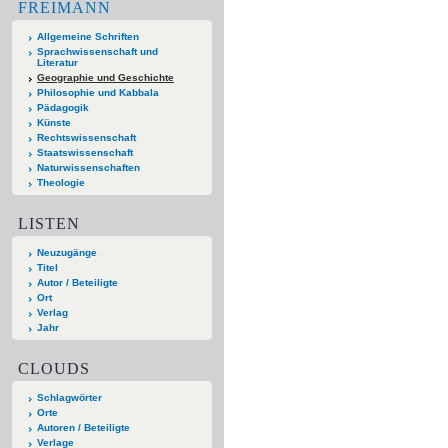
FREIMANN
Allgemeine Schriften
Sprachwissenschaft und
Literatur
Geographie und Geschichte
Philosophie und Kabbala
Pädagogik
Künste
Rechtswissenschaft
Staatswissenschaft
Naturwissenschaften
Theologie
LISTEN
Neuzugänge
Titel
Autor / Beteiligte
Ort
Verlag
Jahr
CLOUDS
Schlagwörter
Orte
Autoren / Beteiligte
Verlage