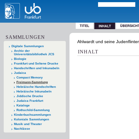
TITEL
ÜBERSICH
INHALT
SAMMLUNGEN
Ahlwardt und seine Judenflinten
Digitale Sammlungen
Archiv der
INHALT
Universitätsbibliothek JCS
Biologie
Frankfurt und Seltene Drucke
Handschriften und Inkunabeln
Judaica
Compact Memory
Freimann-Sammlung
Hebräische Handschriften
Hebräische Inkunabeln
Jiddische Drucke
Judaica Frankfurt
Kataloge
Rothschild-Sammlung
Kinderbuchsammlungen
Koloniale Sammlungen
Musik und Theater
Nachlässe