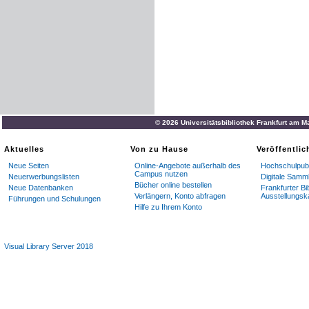
© 2026 Universitätsbibliothek Frankfurt am M
Aktuelles
Von zu Hause
Veröffentli
Neue Seiten
Online-Angebote außerhalb des
Hochschulpubl
Campus nutzen
Neuerwerbungslisten
Digitale Samm
Bücher online bestellen
Neue Datenbanken
Frankfurter Bi
Verlängern, Konto abfragen
Ausstellungsk
Führungen und Schulungen
Hilfe zu Ihrem Konto
Visual Library Server 2018