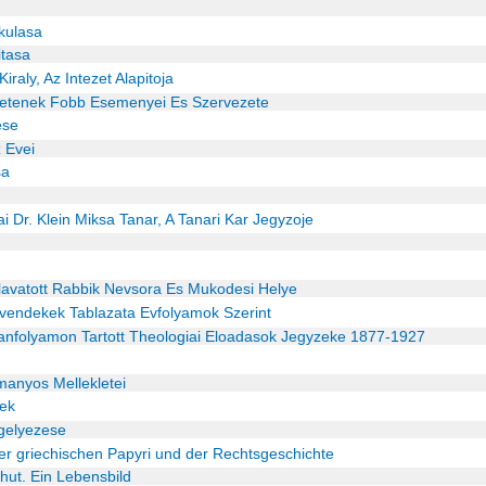
akulasa
itasa
Kiraly, Az Intezet Alapitoja
tenetenek Fobb Esemenyei Es Szervezete
ese
z Evei
sa
i Dr. Klein Miksa Tanar, A Tanari Kar Jegyzoje
lavatott Rabbik Nevsora Es Mukodesi Helye
ovendekek Tablazata Evfolyamok Szerint
Tanfolyamon Tartott Theologiai Eloadasok Jegyzeke 1877-1927
manyos Mellekletei
yek
gelyezese
der griechischen Papyri und der Rechtsgeschichte
ohut. Ein Lebensbild