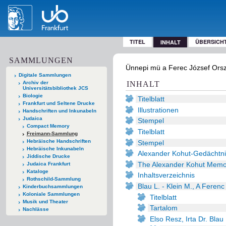
TITEL
ÜBERSICH
INHALT
SAMMLUNGEN
Ünnepi mü a Ferec József Orsz
Digitale Sammlungen
Archiv der
INHALT
Universitätsbibliothek JCS
Biologie
Titelblatt
Frankfurt und Seltene Drucke
Illustrationen
Handschriften und Inkunabeln
Judaica
Stempel
Compact Memory
Titelblatt
Freimann-Sammlung
Hebräische Handschriften
Stempel
Hebräische Inkunabeln
Alexander Kohut-Gedächtnis
Jiddische Drucke
The Alexander Kohut Memor
Judaica Frankfurt
Kataloge
Inhaltsverzeichnis
Rothschild-Sammlung
Blau L. - Klein M., A Fere
Kinderbuchsammlungen
Koloniale Sammlungen
Titelblatt
Musik und Theater
Tartalom
Nachlässe
Elso Resz, Irta Dr. Blau