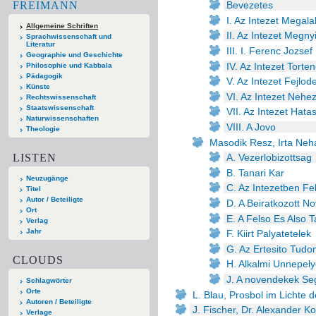
FREIMANN
Bevezetes
I. Az Intezet Megal
Allgemeine Schriften
II. Az Intezet Megny
Sprachwissenschaft und
Literatur
III. I. Ferenc Jozsef 
Geographie und Geschichte
IV. Az Intezet Tor
Philosophie und Kabbala
Pädagogik
V. Az Intezet Fejlod
Künste
VI. Az Intezet Nehe
Rechtswissenschaft
Staatswissenschaft
VII. Az Intezet Hata
Naturwissenschaften
VIII. A Jovo
Theologie
Masodik Resz, Irta Neha
LISTEN
A. Vezerlobizottsag
B. Tanari Kar
Neuzugänge
C. Az Intezetben Fe
Titel
Autor / Beteiligte
D. A Beiratkozott N
Ort
E. A Felso Es Also 
Verlag
Jahr
F. Kiirt Palyatetelek
G. Az Ertesito Tudo
CLOUDS
H. Alkalmi Unnepel
J. A novendekek Se
Schlagwörter
Orte
L. Blau, Prosbol im Lichte 
Autoren / Beteiligte
J. Fischer, Dr. Alexander K
Verlage