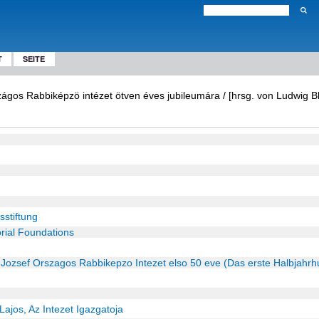
T
SEITE
ágos Rabbiképzö intézet ötven éves jubileumára / [hrsg. von Ludwig B
stiftung
ial Foundations
nc Jozsef Orszagos Rabbikepzo Intezet elso 50 eve (Das erste Halbjahr
 Lajos, Az Intezet Igazgatoja