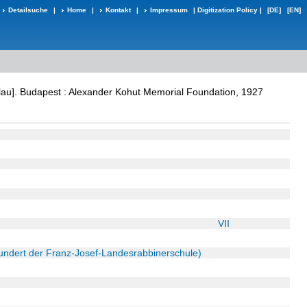
Detailsuche
|
Home
|
Kontakt
|
Impressum
|
Digitization Policy
|
[DE]
[EN]
lau]. Budapest : Alexander Kohut Memorial Foundation, 1927
VII
hundert der Franz-Josef-Landesrabbinerschule)