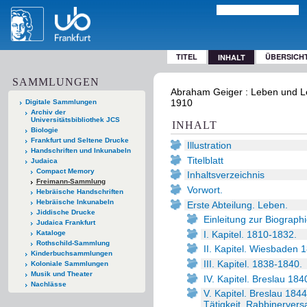
TITEL
ÜBERSICH
INHALT
SAMMLUNGEN
Abraham Geiger : Leben und Leb
1910
Digitale Sammlungen
Archiv der
Universitätsbibliothek JCS
INHALT
Biologie
Frankfurt und Seltene Drucke
Illustration
Handschriften und Inkunabeln
Titelblatt
Judaica
Compact Memory
Inhaltsverzeichnis
Freimann-Sammlung
Vorwort.
Hebräische Handschriften
Hebräische Inkunabeln
Erste Abteilung. Leben.
Jiddische Drucke
Einleitung zur Biographi
Judaica Frankfurt
I. Kapitel. 1810-1832.
Kataloge
Rothschild-Sammlung
II. Kapitel. Wiesbaden 
Kinderbuchsammlungen
III. Kapitel. 1838-1840.
Koloniale Sammlungen
Musik und Theater
IV. Kapitel. Breslau 18
Nachlässe
V. Kapitel. Breslau 184
Tätigkeit. Rabbinerver