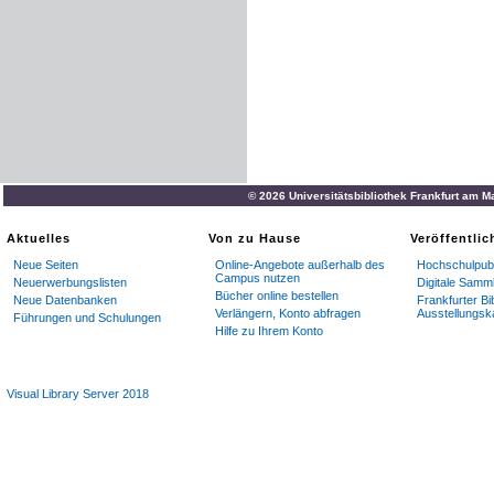
© 2026 Universitätsbibliothek Frankfurt am M
Aktuelles
Von zu Hause
Veröffentli
Neue Seiten
Online-Angebote außerhalb des
Hochschulpubl
Campus nutzen
Neuerwerbungslisten
Digitale Samm
Bücher online bestellen
Neue Datenbanken
Frankfurter Bi
Verlängern, Konto abfragen
Ausstellungsk
Führungen und Schulungen
Hilfe zu Ihrem Konto
Visual Library Server 2018