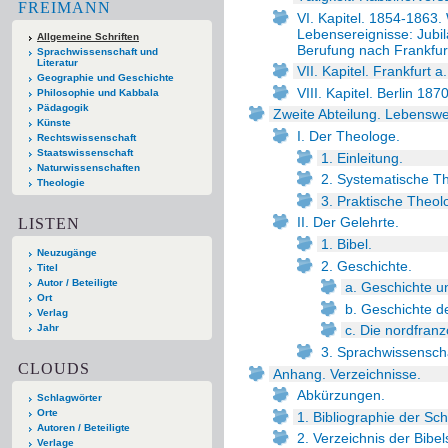
FREIMANN
VI. Kapitel. 1854-1863.
Lebensereignisse: Jubil
Allgemeine Schriften
Berufung nach Frankfur
Sprachwissenschaft und
Literatur
VII. Kapitel. Frankfurt 
Geographie und Geschichte
VIII. Kapitel. Berlin 187
Philosophie und Kabbala
Pädagogik
Zweite Abteilung. Lebenswe
Künste
I. Der Theologe.
Rechtswissenschaft
Staatswissenschaft
1. Einleitung.
Naturwissenschaften
2. Systematische Th
Theologie
3. Praktische Theol
II. Der Gelehrte.
LISTEN
1. Bibel.
Neuzugänge
2. Geschichte.
Titel
Autor / Beteiligte
a. Geschichte un
Ort
b. Geschichte d
Verlag
Jahr
c. Die nordfran
3. Sprachwissenscha
CLOUDS
Anhang. Verzeichnisse.
Abkürzungen.
Schlagwörter
Orte
1. Bibliographie der Sch
Autoren / Beteiligte
2. Verzeichnis der Bibels
Verlage