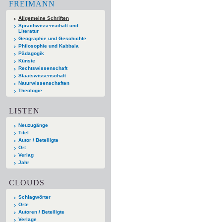
FREIMANN
Allgemeine Schriften
Sprachwissenschaft und
Literatur
Geographie und Geschichte
Philosophie und Kabbala
Pädagogik
Künste
Rechtswissenschaft
Staatswissenschaft
Naturwissenschaften
Theologie
LISTEN
Neuzugänge
Titel
Autor / Beteiligte
Ort
Verlag
Jahr
CLOUDS
Schlagwörter
Orte
Autoren / Beteiligte
Verlage