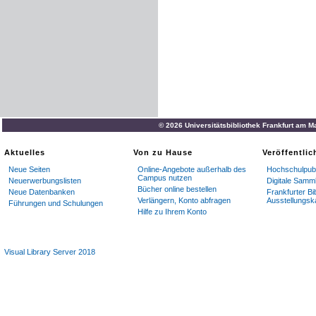
© 2026 Universitätsbibliothek Frankfurt am M
Aktuelles
Von zu Hause
Veröffentli
Neue Seiten
Online-Angebote außerhalb des
Hochschulpubl
Campus nutzen
Neuerwerbungslisten
Digitale Samm
Bücher online bestellen
Neue Datenbanken
Frankfurter Bi
Verlängern, Konto abfragen
Ausstellungsk
Führungen und Schulungen
Hilfe zu Ihrem Konto
Visual Library Server 2018