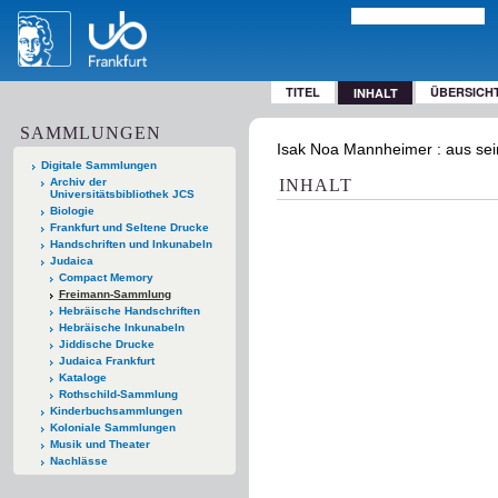
TITEL
ÜBERSICH
INHALT
SAMMLUNGEN
Isak Noa Mannheimer : aus sei
Digitale Sammlungen
Archiv der
INHALT
Universitätsbibliothek JCS
Biologie
Frankfurt und Seltene Drucke
Handschriften und Inkunabeln
Judaica
Compact Memory
Freimann-Sammlung
Hebräische Handschriften
Hebräische Inkunabeln
Jiddische Drucke
Judaica Frankfurt
Kataloge
Rothschild-Sammlung
Kinderbuchsammlungen
Koloniale Sammlungen
Musik und Theater
Nachlässe