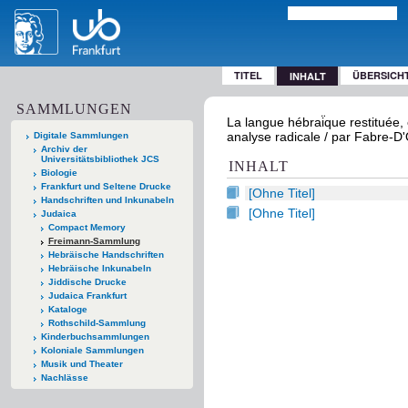
TITEL
ÜBERSICH
INHALT
SAMMLUNGEN
La langue hébrai͏̈que restituée,
analyse radicale / par Fabre-D'Ol
Digitale Sammlungen
Archiv der
Universitätsbibliothek JCS
INHALT
Biologie
Frankfurt und Seltene Drucke
[Ohne Titel]
Handschriften und Inkunabeln
[Ohne Titel]
Judaica
Compact Memory
Freimann-Sammlung
Hebräische Handschriften
Hebräische Inkunabeln
Jiddische Drucke
Judaica Frankfurt
Kataloge
Rothschild-Sammlung
Kinderbuchsammlungen
Koloniale Sammlungen
Musik und Theater
Nachlässe