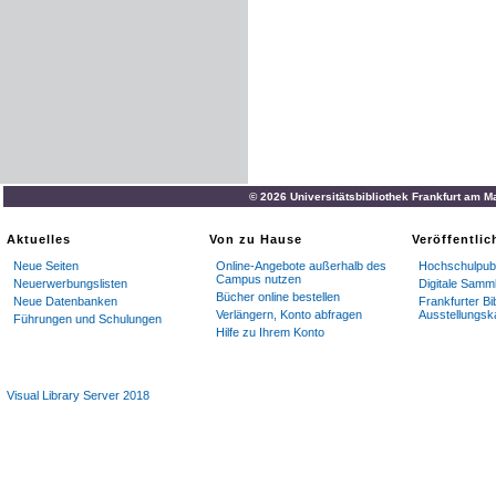
© 2026 Universitätsbibliothek Frankfurt am M
Aktuelles
Von zu Hause
Veröffentli
Neue Seiten
Online-Angebote außerhalb des
Hochschulpubl
Campus nutzen
Neuerwerbungslisten
Digitale Samm
Bücher online bestellen
Neue Datenbanken
Frankfurter Bi
Verlängern, Konto abfragen
Ausstellungsk
Führungen und Schulungen
Hilfe zu Ihrem Konto
Visual Library Server 2018