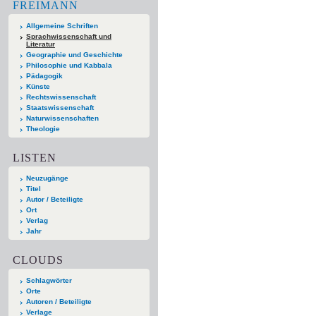
FREIMANN
Allgemeine Schriften
Sprachwissenschaft und
Literatur
Geographie und Geschichte
Philosophie und Kabbala
Pädagogik
Künste
Rechtswissenschaft
Staatswissenschaft
Naturwissenschaften
Theologie
LISTEN
Neuzugänge
Titel
Autor / Beteiligte
Ort
Verlag
Jahr
CLOUDS
Schlagwörter
Orte
Autoren / Beteiligte
Verlage