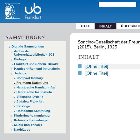
TITEL
ÜBERSICH
INHALT
SAMMLUNGEN
Soncino-Gesellschaft der Freund
(2015). Berlin, 1925
Digitale Sammlungen
Archiv der
Universitätsbibliothek JCS
INHALT
Biologie
Frankfurt und Seltene Drucke
[Ohne Titel]
Handschriften und Inkunabeln
[Ohne Titel]
Judaica
Compact Memory
Freimann-Sammlung
Hebräische Handschriften
Hebräische Inkunabeln
Jiddische Drucke
Judaica Frankfurt
Kataloge
Rothschild-Sammlung
Kinderbuchsammlungen
Koloniale Sammlungen
Musik und Theater
Nachlässe