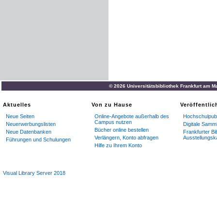
© 2026 Universitätsbibliothek Frankfurt am M
Aktuelles
Von zu Hause
Veröffentli
Neue Seiten
Online-Angebote außerhalb des
Hochschulpubl
Campus nutzen
Neuerwerbungslisten
Digitale Samm
Bücher online bestellen
Neue Datenbanken
Frankfurter Bi
Verlängern, Konto abfragen
Ausstellungsk
Führungen und Schulungen
Hilfe zu Ihrem Konto
Visual Library Server 2018