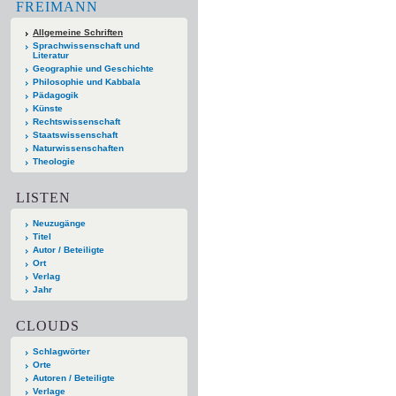
FREIMANN
Allgemeine Schriften
Sprachwissenschaft und
Literatur
Geographie und Geschichte
Philosophie und Kabbala
Pädagogik
Künste
Rechtswissenschaft
Staatswissenschaft
Naturwissenschaften
Theologie
LISTEN
Neuzugänge
Titel
Autor / Beteiligte
Ort
Verlag
Jahr
CLOUDS
Schlagwörter
Orte
Autoren / Beteiligte
Verlage