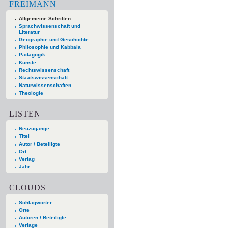
FREIMANN
Allgemeine Schriften
Sprachwissenschaft und
Literatur
Geographie und Geschichte
Philosophie und Kabbala
Pädagogik
Künste
Rechtswissenschaft
Staatswissenschaft
Naturwissenschaften
Theologie
LISTEN
Neuzugänge
Titel
Autor / Beteiligte
Ort
Verlag
Jahr
CLOUDS
Schlagwörter
Orte
Autoren / Beteiligte
Verlage