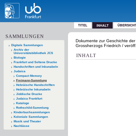
TITEL
ÜBERSICH
INHALT
SAMMLUNGEN
Dokumente zur Geschichte der B
Grossherzogs Friedrich / veröff
Digitale Sammlungen
Archiv der
Universitätsbibliothek JCS
INHALT
Biologie
Frankfurt und Seltene Drucke
Handschriften und Inkunabeln
Judaica
Compact Memory
Freimann-Sammlung
Hebräische Handschriften
Hebräische Inkunabeln
Jiddische Drucke
Judaica Frankfurt
Kataloge
Rothschild-Sammlung
Kinderbuchsammlungen
Koloniale Sammlungen
Musik und Theater
Nachlässe