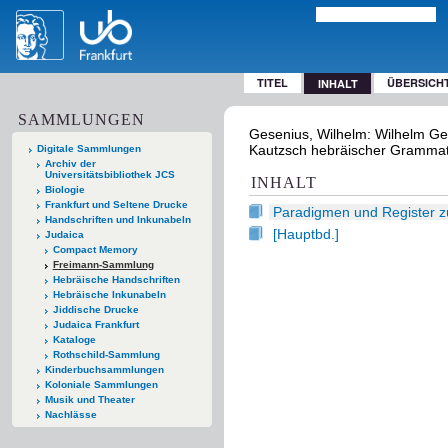
TITEL
ÜBERSICH
INHALT
SAMMLUNGEN
Gesenius, Wilhelm: Wilhelm Ge
Kautzsch hebräischer Grammatik
Digitale Sammlungen
Archiv der
Universitätsbibliothek JCS
INHALT
Biologie
Frankfurt und Seltene Drucke
Paradigmen und Register z
Handschriften und Inkunabeln
[Hauptbd.]
Judaica
Compact Memory
Freimann-Sammlung
Hebräische Handschriften
Hebräische Inkunabeln
Jiddische Drucke
Judaica Frankfurt
Kataloge
Rothschild-Sammlung
Kinderbuchsammlungen
Koloniale Sammlungen
Musik und Theater
Nachlässe