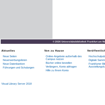
© 2026 Universitätsbibliothek Frankfurt am M
Aktuelles
Von zu Hause
Veröffentli
Neue Seiten
Online-Angebote außerhalb des
Hochschulpubl
Campus nutzen
Neuerwerbungslisten
Digitale Samm
Bücher online bestellen
Neue Datenbanken
Frankfurter Bi
Verlängern, Konto abfragen
Ausstellungsk
Führungen und Schulungen
Hilfe zu Ihrem Konto
Visual Library Server 2018