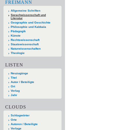
FREIMANN
Allgemeine Schriften
Sprachwissenschaft und
Literatur
Geographie und Geschichte
Philosophie und Kabbala
Pädagogik
Künste
Rechtswissenschaft
Staatswissenschaft
Naturwissenschaften
Theologie
LISTEN
Neuzugänge
Titel
Autor / Beteiligte
Ort
Verlag
Jahr
CLOUDS
Schlagwörter
Orte
Autoren / Beteiligte
Verlage