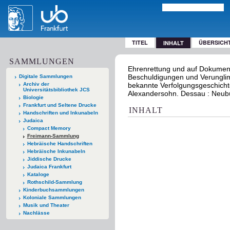
TITEL
ÜBERSICH
INHALT
SAMMLUNGEN
Ehrenrettung und auf Dokument
Beschuldigungen und Verunglim
Digitale Sammlungen
Archiv der
bekannte Verfolgungsgeschichte
Universitätsbibliothek JCS
Alexandersohn. Dessau : Neub
Biologie
Frankfurt und Seltene Drucke
INHALT
Handschriften und Inkunabeln
Judaica
Compact Memory
Freimann-Sammlung
Hebräische Handschriften
Hebräische Inkunabeln
Jiddische Drucke
Judaica Frankfurt
Kataloge
Rothschild-Sammlung
Kinderbuchsammlungen
Koloniale Sammlungen
Musik und Theater
Nachlässe