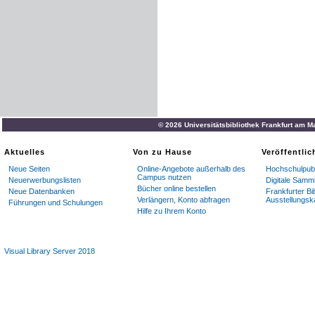
© 2026 Universitätsbibliothek Frankfurt am M
Aktuelles
Von zu Hause
Veröffentli
Neue Seiten
Online-Angebote außerhalb des
Hochschulpubl
Campus nutzen
Neuerwerbungslisten
Digitale Samm
Bücher online bestellen
Neue Datenbanken
Frankfurter Bi
Verlängern, Konto abfragen
Ausstellungsk
Führungen und Schulungen
Hilfe zu Ihrem Konto
Visual Library Server 2018