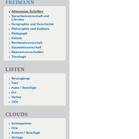
FREIMANN
Allgemeine Schriften
Sprachwissenschaft und
Literatur
Geographie und Geschichte
Philosophie und Kabbala
Pädagogik
Künste
Rechtswissenschaft
Staatswissenschaft
Naturwissenschaften
Theologie
LISTEN
Neuzugänge
Titel
Autor / Beteiligte
Ort
Verlag
Jahr
CLOUDS
Schlagwörter
Orte
Autoren / Beteiligte
Verlage