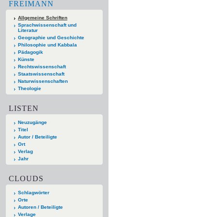
FREIMANN
Allgemeine Schriften
Sprachwissenschaft und
Literatur
Geographie und Geschichte
Philosophie und Kabbala
Pädagogik
Künste
Rechtswissenschaft
Staatswissenschaft
Naturwissenschaften
Theologie
LISTEN
Neuzugänge
Titel
Autor / Beteiligte
Ort
Verlag
Jahr
CLOUDS
Schlagwörter
Orte
Autoren / Beteiligte
Verlage