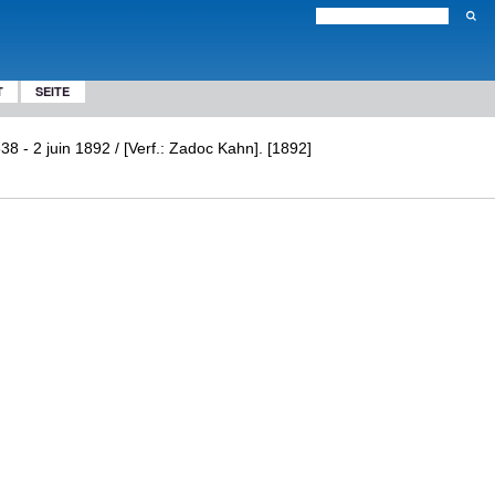
T
SEITE
8 - 2 juin 1892 / [Verf.: Zadoc Kahn]. [1892]