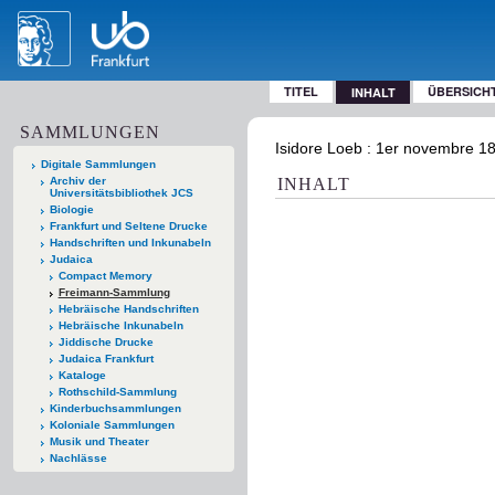
TITEL
ÜBERSICH
INHALT
SAMMLUNGEN
Isidore Loeb : 1er novembre 183
Digitale Sammlungen
Archiv der
INHALT
Universitätsbibliothek JCS
Biologie
Frankfurt und Seltene Drucke
Handschriften und Inkunabeln
Judaica
Compact Memory
Freimann-Sammlung
Hebräische Handschriften
Hebräische Inkunabeln
Jiddische Drucke
Judaica Frankfurt
Kataloge
Rothschild-Sammlung
Kinderbuchsammlungen
Koloniale Sammlungen
Musik und Theater
Nachlässe