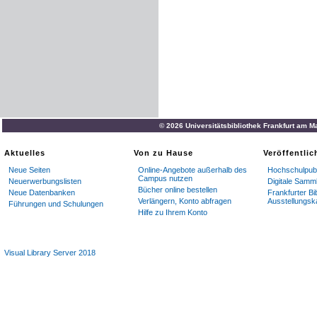
© 2026 Universitätsbibliothek Frankfurt am M
Aktuelles
Von zu Hause
Veröffentli
Neue Seiten
Online-Angebote außerhalb des
Hochschulpubl
Campus nutzen
Neuerwerbungslisten
Digitale Samm
Bücher online bestellen
Neue Datenbanken
Frankfurter Bi
Verlängern, Konto abfragen
Ausstellungsk
Führungen und Schulungen
Hilfe zu Ihrem Konto
Visual Library Server 2018