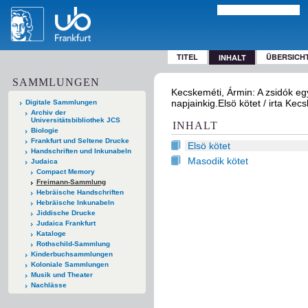
TITEL
ÜBERSICH
INHALT
SAMMLUNGEN
Kecskeméti, Ármin: A zsidók egy
napjainkig.Elsö kötet / irta Ke
Digitale Sammlungen
Archiv der
Universitätsbibliothek JCS
INHALT
Biologie
Frankfurt und Seltene Drucke
Elsö kötet
Handschriften und Inkunabeln
Masodik kötet
Judaica
Compact Memory
Freimann-Sammlung
Hebräische Handschriften
Hebräische Inkunabeln
Jiddische Drucke
Judaica Frankfurt
Kataloge
Rothschild-Sammlung
Kinderbuchsammlungen
Koloniale Sammlungen
Musik und Theater
Nachlässe