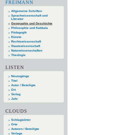
FREIMANN
Allgemeine Schriften
Sprachwissenschaft und
Literatur
Geographie und Geschichte
Philosophie und Kabbala
Pädagogik
Künste
Rechtswissenschaft
Staatswissenschaft
Naturwissenschaften
Theologie
LISTEN
Neuzugänge
Titel
Autor / Beteiligte
Ort
Verlag
Jahr
CLOUDS
Schlagwörter
Orte
Autoren / Beteiligte
Verlage