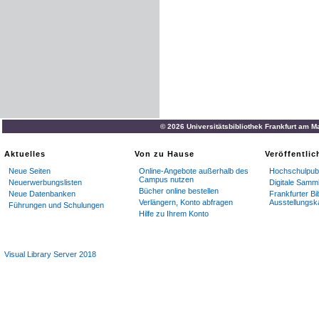
© 2026 Universitätsbibliothek Frankfurt am M
Aktuelles
Von zu Hause
Veröffentli
Neue Seiten
Online-Angebote außerhalb des
Hochschulpubl
Campus nutzen
Neuerwerbungslisten
Digitale Samm
Bücher online bestellen
Neue Datenbanken
Frankfurter Bi
Verlängern, Konto abfragen
Ausstellungsk
Führungen und Schulungen
Hilfe zu Ihrem Konto
Visual Library Server 2018