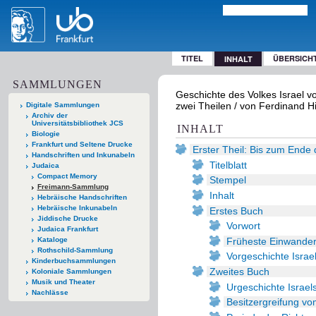
TITEL
ÜBERSICH
INHALT
SAMMLUNGEN
Geschichte des Volkes Israel v
zwei Theilen / von Ferdinand Hit
Digitale Sammlungen
Archiv der
Universitätsbibliothek JCS
INHALT
Biologie
Frankfurt und Seltene Drucke
Erster Theil: Bis zum Ende
Handschriften und Inkunabeln
Titelblatt
Judaica
Compact Memory
Stempel
Freimann-Sammlung
Inhalt
Hebräische Handschriften
Hebräische Inkunabeln
Erstes Buch
Jiddische Drucke
Vorwort
Judaica Frankfurt
Früheste Einwander
Kataloge
Rothschild-Sammlung
Vorgeschichte Israe
Kinderbuchsammlungen
Zweites Buch
Koloniale Sammlungen
Musik und Theater
Urgeschichte Israel
Nachlässe
Besitzergreifung v