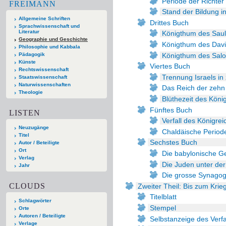
Periode der Richter
FREIMANN
Stand der Bildung i
Allgemeine Schriften
Drittes Buch
Sprachwissenschaft und
Literatur
Königthum des Saul
Geographie und Geschichte
Königthum des Dav
Philosophie und Kabbala
Königthum des Sal
Pädagogik
Künste
Viertes Buch
Rechtswissenschaft
Trennung Israels in
Staatswissenschaft
Naturwissenschaften
Das Reich der zeh
Theologie
Blüthezeit des Köni
Fünftes Buch
LISTEN
Verfall des Königre
Neuzugänge
Chaldäische Period
Titel
Sechstes Buch
Autor / Beteiligte
Ort
Die babylonische G
Verlag
Die Juden unter der
Jahr
Die grosse Synago
CLOUDS
Zweiter Theil: Bis zum Krie
Titelblatt
Schlagwörter
Stempel
Orte
Autoren / Beteiligte
Selbstanzeige des Verf
Verlage