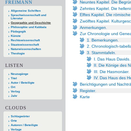
FREIMANN
Neuntes Kapitel. Die Begr
Zehntes Kapitel. Die helleni
Allgemeine Schriften
Elftes Kapitel. Die römische 
Sprachwissenschaft und
Literatur
Zwölftes Kapitel. Kulturge
Geographie und Geschichte
Anmerkungen.
Philosophie und Kabbala
Pädagogik
Zur Chronologie und Genea
Künste
1. Bemerkungen.
Rechtswissenschaft
Staatswissenschaft
2. Chronologisch-tabell
Naturwissenschaften
3. Stammtafeln.
Theologie
I. Das Haus Davids.
LISTEN
II. Die Könige des N
III. Die Hasmonäer.
Neuzugänge
IV. Das Haus des H
Titel
Autor / Beteiligte
Berichtigungen und Nachtr
Ort
Register.
Verlag
Jahr
Karte
CLOUDS
Schlagwörter
Orte
Autoren / Beteiligte
Verlage