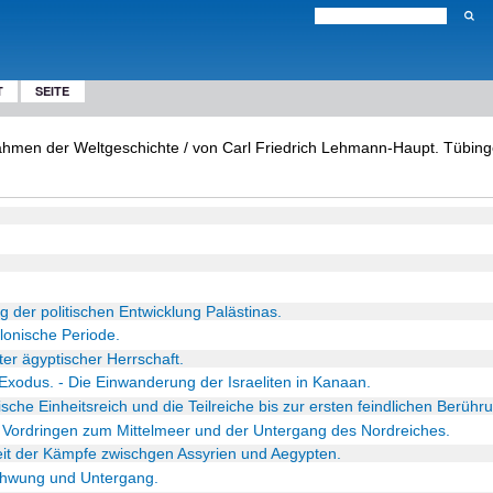
T
SEITE
Rahmen der Weltgeschichte / von Carl Friedrich Lehmann-Haupt. Tübing
g der politischen Entwicklung Palästinas.
ylonische Periode.
nter ägyptischer Herrschaft.
Exodus. - Die Einwanderung der Israeliten in Kanaan.
tische Einheitsreich und die Teilreiche bis zur ersten feindlichen Berühr
s Vordringen zum Mittelmeer und der Untergang des Nordreiches.
Zeit der Kämpfe zwischgen Assyrien und Aegypten.
schwung und Untergang.