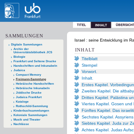
TITEL
ÜBERSICH
INHALT
SAMMLUNGEN
Israel : seine Entwicklung im 
Digitale Sammlungen
Archiv der
INHALT
Universitätsbibliothek JCS
Biologie
Titelblatt
Frankfurt und Seltene Drucke
Stempel
Handschriften und Inkunabeln
Judaica
Vorwort.
Compact Memory
Inhalt.
Freimann-Sammlung
Hebräische Handschriften
Erstes Kapitel. Vorbedingun
Hebräische Inkunabeln
Zweites Kapitel. Die altbab
Jiddische Drucke
Drittes Kapitel. Palästina u
Judaica Frankfurt
Kataloge
Viertes Kapitel. Gosen und 
Rothschild-Sammlung
Fünftes Kapitel. Das israeli
Kinderbuchsammlungen
Koloniale Sammlungen
Sechstes Kapitel. Assyrien
Musik und Theater
Siebtes Kapitel. Juda zur 
Nachlässe
Achtes Kapitel. Judas Auf