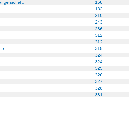
angenschaft.
158
182
210
243
286
312
312
te.
315
324
324
325
326
327
328
331