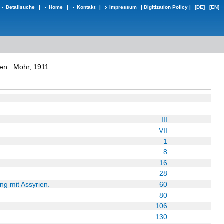
Detailsuche
|
Home
|
Kontakt
|
Impressum
|
Digitization Policy
|
[DE]
[EN]
en : Mohr, 1911
III
VII
1
8
16
28
ung mit Assyrien.
60
80
106
130