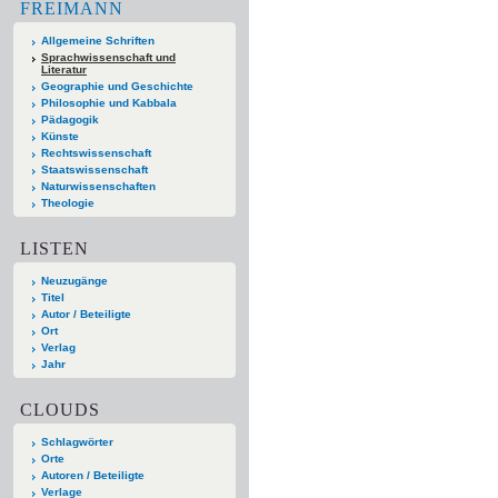
FREIMANN
Allgemeine Schriften
Sprachwissenschaft und
Literatur
Geographie und Geschichte
Philosophie und Kabbala
Pädagogik
Künste
Rechtswissenschaft
Staatswissenschaft
Naturwissenschaften
Theologie
LISTEN
Neuzugänge
Titel
Autor / Beteiligte
Ort
Verlag
Jahr
CLOUDS
Schlagwörter
Orte
Autoren / Beteiligte
Verlage