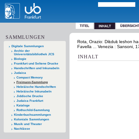
TITEL
ÜBERSICH
INHALT
SAMMLUNGEN
Rota, Orazio: Diḳduḳ leshon ha
Favella ... Venezia : Sansoni, 
Digitale Sammlungen
Archiv der
Universitätsbibliothek JCS
INHALT
Biologie
Frankfurt und Seltene Drucke
Handschriften und Inkunabeln
Judaica
Compact Memory
Freimann-Sammlung
Hebräische Handschriften
Hebräische Inkunabeln
Jiddische Drucke
Judaica Frankfurt
Kataloge
Rothschild-Sammlung
Kinderbuchsammlungen
Koloniale Sammlungen
Musik und Theater
Nachlässe