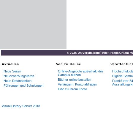
© 2026 Universitätsbibliothek Frankfurt am M
Aktuelles
Von zu Hause
Veröffentli
Neue Seiten
Online-Angebote außerhalb des
Hochschulpubl
Campus nutzen
Neuerwerbungslisten
Digitale Samm
Bücher online bestellen
Neue Datenbanken
Frankfurter Bi
Verlängern, Konto abfragen
Ausstellungsk
Führungen und Schulungen
Hilfe zu Ihrem Konto
Visual Library Server 2018