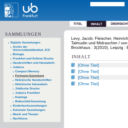
TITEL
ÜBERSICH
INHALT
SAMMLUNGEN
Levy, Jacob; Fleischer, Heinri
Talmudin und Midraschim / von J
Digitale Sammlungen
Archiv der
Brockhaus : 3(2010). Leipzig :
Universitätsbibliothek JCS
Biologie
INHALT
Frankfurt und Seltene Drucke
Handschriften und Inkunabeln
[Ohne Titel]
Judaica
[Ohne Titel]
Compact Memory
Freimann-Sammlung
[Ohne Titel]
Hebräische Handschriften
[Ohne Titel]
Hebräische Inkunabeln
Jiddische Drucke
Judaica Frankfurt
Kataloge
Rothschild-Sammlung
Kinderbuchsammlungen
Koloniale Sammlungen
Musik und Theater
Nachlässe