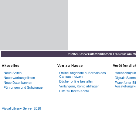
© 2026 Universitätsbibliothek Frankfurt am M
Aktuelles
Von zu Hause
Veröffentli
Neue Seiten
Online-Angebote außerhalb des
Hochschulpubl
Campus nutzen
Neuerwerbungslisten
Digitale Samm
Bücher online bestellen
Neue Datenbanken
Frankfurter Bi
Verlängern, Konto abfragen
Ausstellungsk
Führungen und Schulungen
Hilfe zu Ihrem Konto
Visual Library Server 2018