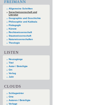
FREIMANN
Allgemeine Schriften
Sprachwissenschaft und
Literatur
Geographie und Geschichte
Philosophie und Kabbala
Pädagogik
Künste
Rechtswissenschaft
Staatswissenschaft
Naturwissenschaften
Theologie
LISTEN
Neuzugänge
Titel
Autor / Beteiligte
Ort
Verlag
Jahr
CLOUDS
Schlagwörter
Orte
Autoren / Beteiligte
Verlage