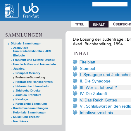
TITEL
ÜBERSICH
INHALT
SAMMLUNGEN
Die Lösung der Judenfrage : Br
Akad. Buchhandlung, 1894
Digitale Sammlungen
Archiv der
Universitätsbibliothek JCS
INHALT
Biologie
Frankfurt und Seltene Drucke
Titelblatt
Handschriften und Inkunabeln
Stempel
Judaica
Compact Memory
I. Synagoge und Judenchris
Freimann-Sammlung
II. Die Synagoge
Hebräische Handschriften
Hebräische Inkunabeln
III. Wer ist Iehovah?
Jiddische Drucke
IV. Die Zukunft
Judaica Frankfurt
V. Das Reich Gottes
Kataloge
Rothschild-Sammlung
VI. Schlußwort an den redl
Kinderbuchsammlungen
Inhaltsverzeichnis
Koloniale Sammlungen
Musik und Theater
Nachlässe