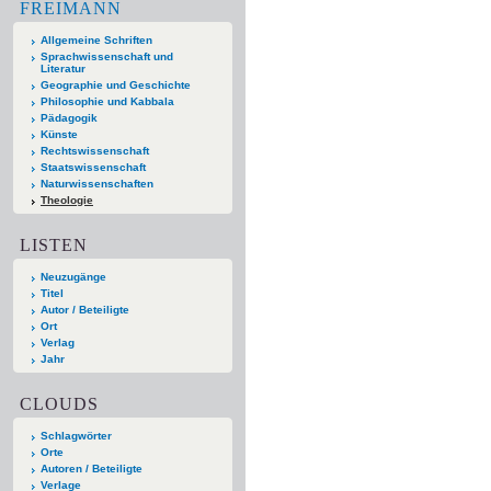
FREIMANN
Allgemeine Schriften
Sprachwissenschaft und
Literatur
Geographie und Geschichte
Philosophie und Kabbala
Pädagogik
Künste
Rechtswissenschaft
Staatswissenschaft
Naturwissenschaften
Theologie
LISTEN
Neuzugänge
Titel
Autor / Beteiligte
Ort
Verlag
Jahr
CLOUDS
Schlagwörter
Orte
Autoren / Beteiligte
Verlage