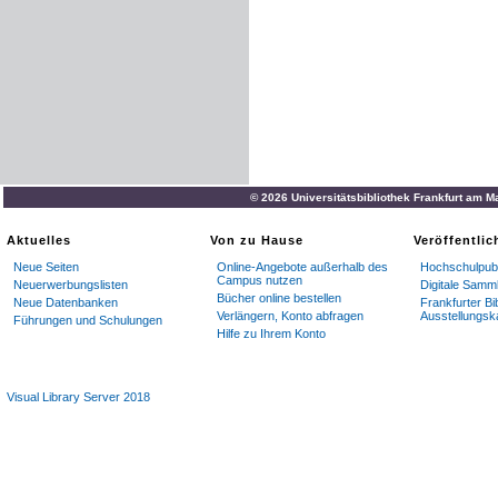
© 2026 Universitätsbibliothek Frankfurt am M
Aktuelles
Von zu Hause
Veröffentli
Neue Seiten
Online-Angebote außerhalb des
Hochschulpubl
Campus nutzen
Neuerwerbungslisten
Digitale Samm
Bücher online bestellen
Neue Datenbanken
Frankfurter Bi
Verlängern, Konto abfragen
Ausstellungsk
Führungen und Schulungen
Hilfe zu Ihrem Konto
Visual Library Server 2018