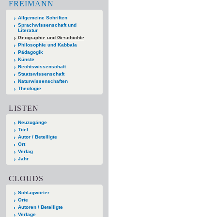
FREIMANN
Allgemeine Schriften
Sprachwissenschaft und
Literatur
Geographie und Geschichte
Philosophie und Kabbala
Pädagogik
Künste
Rechtswissenschaft
Staatswissenschaft
Naturwissenschaften
Theologie
LISTEN
Neuzugänge
Titel
Autor / Beteiligte
Ort
Verlag
Jahr
CLOUDS
Schlagwörter
Orte
Autoren / Beteiligte
Verlage