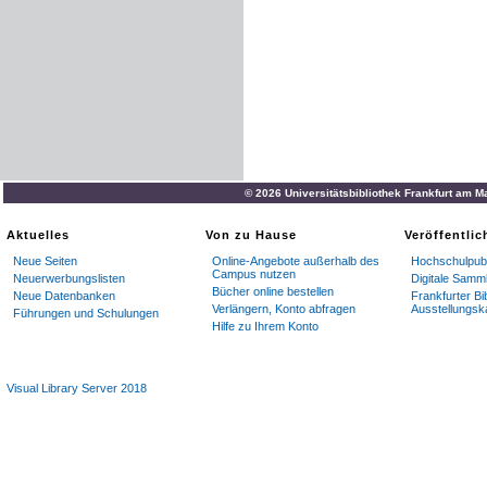
© 2026 Universitätsbibliothek Frankfurt am M
Aktuelles
Von zu Hause
Veröffentli
Neue Seiten
Online-Angebote außerhalb des
Hochschulpubl
Campus nutzen
Neuerwerbungslisten
Digitale Samm
Bücher online bestellen
Neue Datenbanken
Frankfurter Bi
Verlängern, Konto abfragen
Ausstellungsk
Führungen und Schulungen
Hilfe zu Ihrem Konto
Visual Library Server 2018