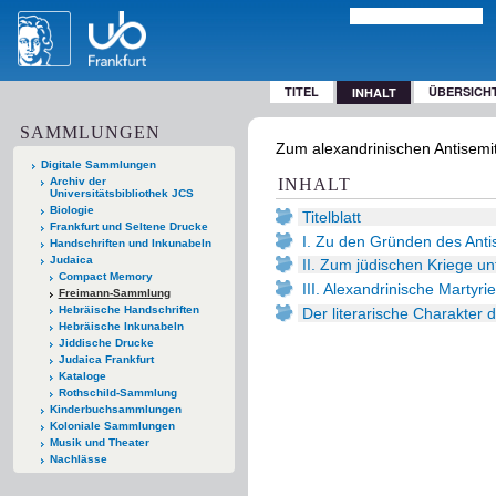
TITEL
ÜBERSICH
INHALT
SAMMLUNGEN
Zum alexandrinischen Antisemiti
Digitale Sammlungen
Archiv der
INHALT
Universitätsbibliothek JCS
Biologie
Titelblatt
Frankfurt und Seltene Drucke
I. Zu den Gründen des Anti
Handschriften und Inkunabeln
Judaica
II. Zum jüdischen Kriege un
Compact Memory
III. Alexandrinische Martyri
Freimann-Sammlung
Hebräische Handschriften
Der literarische Charakter 
Hebräische Inkunabeln
Jiddische Drucke
Judaica Frankfurt
Kataloge
Rothschild-Sammlung
Kinderbuchsammlungen
Koloniale Sammlungen
Musik und Theater
Nachlässe