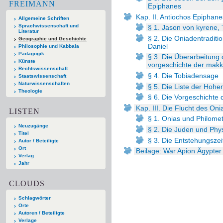
FREIMANN
Epiphanes
Kap. II. Antiochos Epiphan
Allgemeine Schriften
Sprachwissenschaft und
§ 1. Jason von kyrene,
Literatur
§ 2. Die Oniadentraditi
Geographie und Geschichte
Daniel
Philosophie und Kabbala
Pädagogik
§ 3. Die Überarbeitung
Künste
vorgeschichte der mak
Rechtswissenschaft
§ 4. Die Tobiadensage
Staatswissenschaft
Naturwissenschaften
§ 5. Die Liste der Hoh
Theologie
§ 6. Die Vorgeschichte
Kap. III. Die Flucht des On
LISTEN
§ 1. Onias und Philome
Neuzugänge
§ 2. Die Juden und Phy
Titel
§ 3. Die Entstehungszei
Autor / Beteiligte
Ort
Beilage: War Apion Ägypter
Verlag
Jahr
CLOUDS
Schlagwörter
Orte
Autoren / Beteiligte
Verlage