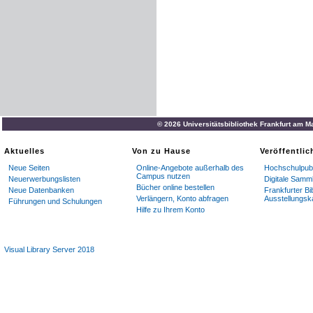
© 2026 Universitätsbibliothek Frankfurt am M
Aktuelles
Von zu Hause
Veröffentli
Neue Seiten
Online-Angebote außerhalb des
Hochschulpubl
Campus nutzen
Neuerwerbungslisten
Digitale Samm
Bücher online bestellen
Neue Datenbanken
Frankfurter Bi
Verlängern, Konto abfragen
Ausstellungsk
Führungen und Schulungen
Hilfe zu Ihrem Konto
Visual Library Server 2018