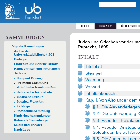
TITEL
ÜBERSICH
INHALT
SAMMLUNGEN
Juden und Griechen vor der ma
Ruprecht, 1895
Digitale Sammlungen
Archiv der
Universitätsbibliothek JCS
INHALT
Biologie
Frankfurt und Seltene Drucke
Titelblatt
Handschriften und Inkunabeln
Stempel
Judaica
Compact Memory
Widmung
Freimann-Sammlung
Vorwort
Hebräische Handschriften
Hebräische Inkunabeln
Inhaltsübersicht
Jiddische Drucke
Kap. I. Von Alexander dem
Judaica Frankfurt
§ 1. Die Alexanderlege
Kataloge
Rothschild-Sammlung
§ 2. Die Unterwerfung 
Kinderbuchsammlungen
§ 3. Pseudo - Hekataios
Koloniale Sammlungen
Musik und Theater
§ 4. Pseudo - Aristeas 
Nachlässe
Seleukiden bis auf Antio
§ 5. Die Juden bei den g