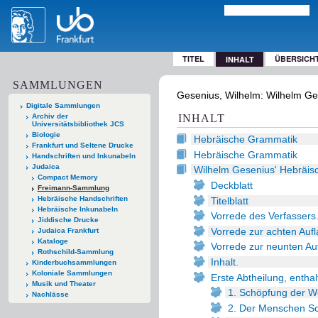
TITEL
ÜBERSICH
INHALT
SAMMLUNGEN
Gesenius, Wilhelm: Wilhelm Ge
Digitale Sammlungen
Archiv der
INHALT
Universitätsbibliothek JCS
Biologie
Hebräische Grammatik
Frankfurt und Seltene Drucke
Hebräische Grammatik
Handschriften und Inkunabeln
Judaica
Wilhelm Gesenius' Hebräis
Compact Memory
Deckblatt
Freimann-Sammlung
Hebräische Handschriften
Titelblatt
Hebräische Inkunabeln
Vorrede des Verfassers
Jiddische Drucke
Vorrede zur achten Aufl
Judaica Frankfurt
Kataloge
Vorrede zur neunten Au
Rothschild-Sammlung
Inhalt.
Kinderbuchsammlungen
Koloniale Sammlungen
Erste Abtheilung, entha
Musik und Theater
1. Schöpfung der We
Nachlässe
2. Der Menschen Sc