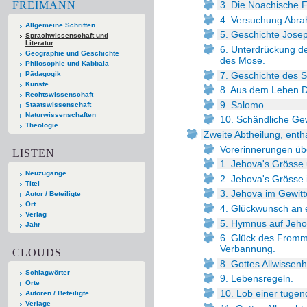
FREIMANN
3. Die Noachische F
4. Versuchung Abra
Allgemeine Schriften
5. Geschichte Josep
Sprachwissenschaft und
Literatur
6. Unterdrückung de
Geographie und Geschichte
des Mose.
Philosophie und Kabbala
7. Geschichte des 
Pädagogik
Künste
8. Aus dem Leben D
Rechtswissenschaft
9. Salomo.
Staatswissenschaft
Naturwissenschaften
10. Schändliche Gew
Theologie
Zweite Abtheilung, enth
Vorerinnerungen üb
LISTEN
1. Jehova's Gröss
Neuzugänge
2. Jehova's Grösse i
Titel
3. Jehova im Gewitt
Autor / Beteiligte
Ort
4. Glückwunsch an e
Verlag
5. Hymnus auf Jehov
Jahr
6. Glück des Fromme
Verbannung.
CLOUDS
8. Gottes Allwissenh
Schlagwörter
9. Lebensregeln.
Orte
10. Lob einer tugen
Autoren / Beteiligte
Verlage