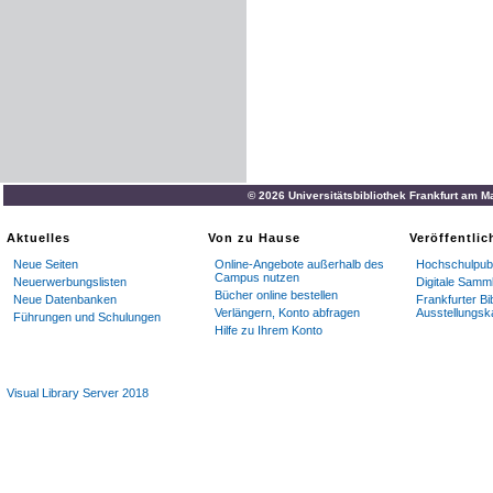
© 2026 Universitätsbibliothek Frankfurt am M
Aktuelles
Von zu Hause
Veröffentli
Neue Seiten
Online-Angebote außerhalb des
Hochschulpubl
Campus nutzen
Neuerwerbungslisten
Digitale Samm
Bücher online bestellen
Neue Datenbanken
Frankfurter Bi
Verlängern, Konto abfragen
Ausstellungsk
Führungen und Schulungen
Hilfe zu Ihrem Konto
Visual Library Server 2018