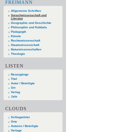
FREIMANN
Allgemeine Schriften
Sprachwissenschaft und
Literatur
Geographie und Geschichte
Philosophie und Kabbala
Pädagogik
Künste
Rechtswissenschaft
Staatswissenschaft
Naturwissenschaften
Theologie
LISTEN
Neuzugänge
Titel
Autor / Beteiligte
Ort
Verlag
Jahr
CLOUDS
Schlagwörter
Orte
Autoren / Beteiligte
Verlage