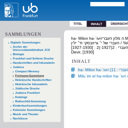
TITEL
ÜBERSICH
INHALT
SAMMLUNGEN
ha- Milon ha-ʿivriה מלון העברי.Miluʾim el ha-milon ha-ʿivri shel Y. Grasovsḳi ṿe-D. Yelinמלואים אל מלון
העברי של י׳ גרזובסקי וד׳ ילין / Yehudah Grazovsḳi , Daṿid Yelin / יהודה גרזובסקי , דוד ילין. Tel Aviv : Devir,
Digitale Sammlungen
Archiv der
[1927-1930] : 2ה מלון העברי : 2(1927-) / me-et Yehudah Grasovsḳi / מאת יהודה גרזובסקי. Tel Aviv :
Universitätsbibliothek JCS
Devir, [1930]
Biologie
Frankfurt und Seltene Drucke
INHALT
Handschriften und Inkunabeln
Judaica
Compact Memory
Freimann-Sammlung
Hebräische Handschriften
Hebräische Inkunabeln
Jiddische Drucke
Judaica Frankfurt
Kataloge
Rothschild-Sammlung
Kinderbuchsammlungen
Koloniale Sammlungen
Musik und Theater
Nachlässe