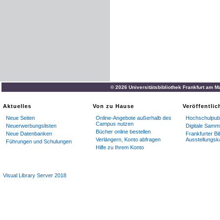
© 2026 Universitätsbibliothek Frankfurt am M
Aktuelles
Von zu Hause
Veröffentli
Neue Seiten
Online-Angebote außerhalb des
Hochschulpubl
Campus nutzen
Neuerwerbungslisten
Digitale Samm
Bücher online bestellen
Neue Datenbanken
Frankfurter Bi
Verlängern, Konto abfragen
Ausstellungsk
Führungen und Schulungen
Hilfe zu Ihrem Konto
Visual Library Server 2018